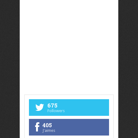
675
Followers
405
J'aimes