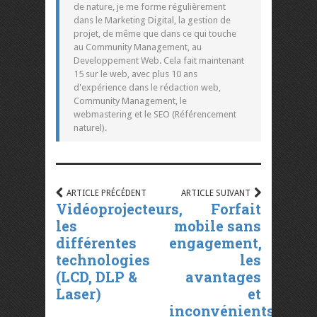
de nature, je me forme régulièrement
dans le Marketing Digital, la gestion de
projet, de même que dans ce qui touche
au Community Management, au
Developpement Web. Cela fait maintenant
15 sur le web, avec plus 10 ans
d'expérience dans le rédaction web,
Community Management, le
webmastering et le SEO (Référencement
naturel).
ARTICLE PRÉCÉDENT
ARTICLE SUIVANT
Vidéoprojecteurs,
Forfait
les
mobile sans
différentes
engagement,
technologies
les
(LCD, DLP &
avantages
Laser)
et
inconvénients