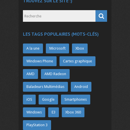
TROUVEZ SUR LE SITE :)
LES TAGS POPULAIRES (MOTS-CLÉS)
A la une
Microsoft
Xbox
Windows Phone
Cartes graphique
AMD
AMD Radeon
Baladeurs Multimédias
Android
iOS
Google
Smartphones
Windows
E3
Xbox 360
PlayStation 3