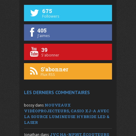
675
Followers
405
J'aimes
39
S'abonner
S'abonner
Flux RSS
LES DERNIERS COMMENTAIRES
NOUVEAUX
bossy
dans
VIDÉOPROJECTEURS, CASIO XJ-A AVEC
LA SOURCE LUMINEUSE HYBRIDE LED &
LASER
JVC HA-NP35T, ÉCOUTEURS
Jonathan
dans