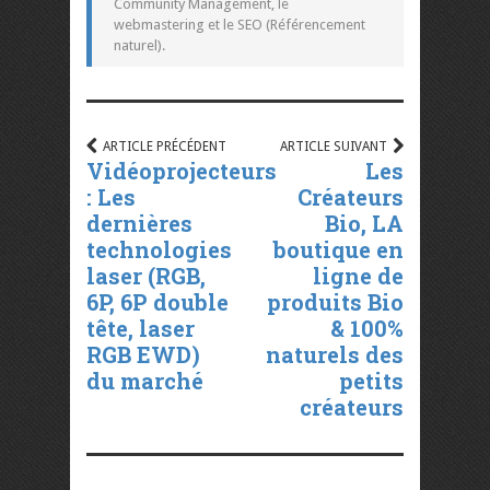
Community Management, le
webmastering et le SEO (Référencement
naturel).
ARTICLE PRÉCÉDENT
ARTICLE SUIVANT
Vidéoprojecteurs
Les
: Les
Créateurs
dernières
Bio, LA
technologies
boutique en
laser (RGB,
ligne de
6P, 6P double
produits Bio
tête, laser
& 100%
RGB EWD)
naturels des
du marché
petits
créateurs