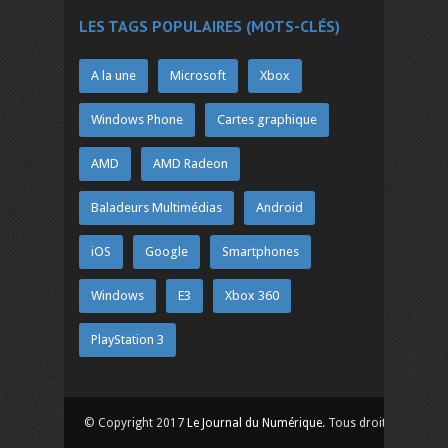
LES TAGS POPULAIRES (MOTS-CLÉS)
A la une
Microsoft
Xbox
Windows Phone
Cartes graphique
AMD
AMD Radeon
Baladeurs Multimédias
Android
iOS
Google
Smartphones
Windows
E3
Xbox 360
PlayStation 3
© Copyright 2017
Le Journal du Numérique
. Tous droits réservés.