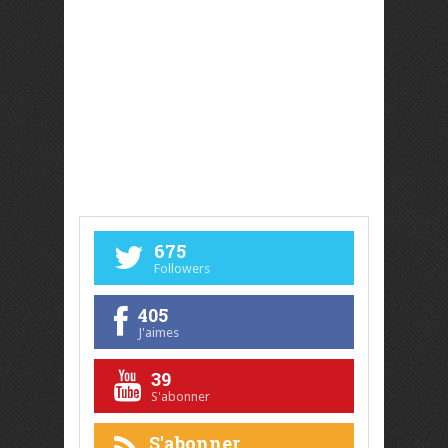
675
Followers
405
J'aimes
39
S'abonner
S'abonner