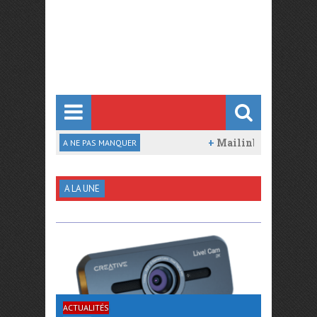
térieur
Mailinblack : Des simulations d’attaq
A NE PAS MANQUER
B, 6P, 6P double tête, laser RGB EWD) du marché
A LA UNE
ACTUALITÉS