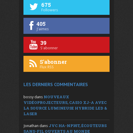
675
Followers
405
J'aimes
39
S'abonner
S'abonner
Flux RSS
LES DERNIERS COMMENTAIRES
NOUVEAUX
bossy
dans
VIDÉOPROJECTEURS, CASIO XJ-A AVEC
LA SOURCE LUMINEUSE HYBRIDE LED &
LASER
JVC HA-NP35T, ÉCOUTEURS
Jonathan
dans
SANS-FIL OUVERTS AU MONDE