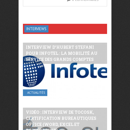
INTERVIEWS
INTERVIEW D’HUBERT STEFANI
POUR INFOTEL : LA MOBILITÉ AU
SERVICE DES GRANDS COMPTES
ACTUALITÉS
VIDÉO : INTERVIEW DE TOCOSK,
CERTIFICATION BUREAUTIQUES
OFFICE (WORD, EXCEL ET