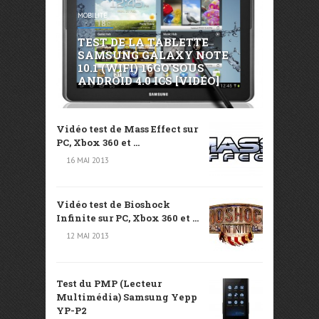
MOBILITÉ
TEST DE LA TABLETTE
SAMSUNG GALAXY NOTE
10.1 (WIFI) 16GO SOUS
ANDROID 4.0 ICS [VIDÉO]
Vidéo test de Mass Effect sur
PC, Xbox 360 et ...
16 MAI 2013
Vidéo test de Bioshock
Infinite sur PC, Xbox 360 et ...
12 MAI 2013
Test du PMP (Lecteur
Multimédia) Samsung Yepp
YP-P2