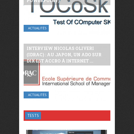
POWERPOINT)
ACTUALITÉS
INTERVIEW NICOLAS OLIVERI
(IDRAC) : AU JAPON, UN ADO SUR
DIX EST ACCRO À INTERNET ...
ACTUALITÉS
TESTS