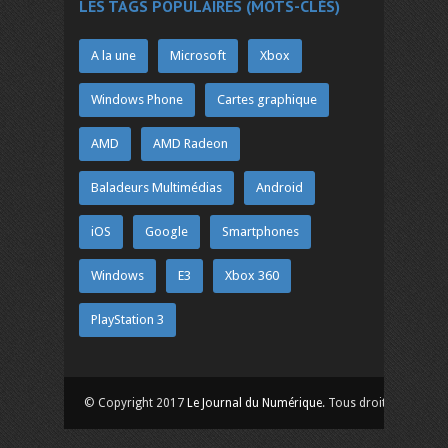
LES TAGS POPULAIRES (MOTS-CLÉS)
A la une
Microsoft
Xbox
Windows Phone
Cartes graphique
AMD
AMD Radeon
Baladeurs Multimédias
Android
iOS
Google
Smartphones
Windows
E3
Xbox 360
PlayStation 3
© Copyright 2017
Le Journal du Numérique
. Tous droits réservés.