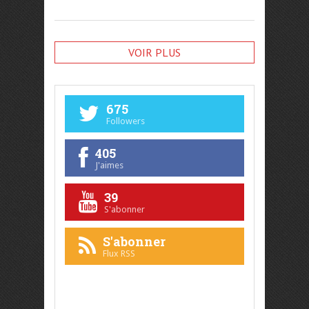
VOIR PLUS
675
Followers
405
J'aimes
39
S'abonner
S'abonner
Flux RSS