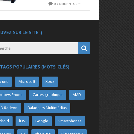
0 COMMENTAIRES
UVEZ SUR LE SITE :)
 TAGS POPULAIRES (MOTS-CLÉS)
a une
Microsoft
Xbox
ndows Phone
Cartes graphique
AMD
D Radeon
Baladeurs Multimédias
droid
iOS
Google
Smartphones