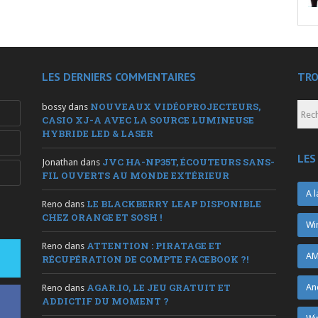
LES DERNIERS COMMENTAIRES
TRO
NOUVEAUX VIDÉOPROJECTEURS,
bossy
dans
CASIO XJ-A AVEC LA SOURCE LUMINEUSE
HYBRIDE LED & LASER
LES
JVC HA-NP35T, ÉCOUTEURS SANS-
Jonathan
dans
FIL OUVERTS AU MONDE EXTÉRIEUR
A l
LE BLACKBERRY LEAP DISPONIBLE
Reno
dans
CHEZ ORANGE ET SOSH !
Wi
ATTENTION : PIRATAGE ET
Reno
dans
AM
RÉCUPÉRATION DE COMPTE FACEBOOK ?!
AGAR.IO, LE JEU GRATUIT ET
An
Reno
dans
ADDICTIF DU MOMENT ?