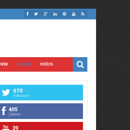
 WEB
SCIENCE
VIDÉOS
675
Followers
405
J'aimes
39