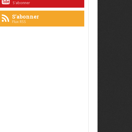
S'abonner
S'abonner
Flux RSS