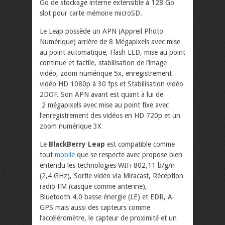
Go de stockage interne extensible à 128 Go
slot pour carte mémoire microSD.
Le Leap possède un APN (Appreil Photo
Numérique) arrière de 8 Mégapixels avec mise
au point automatique, Flash LED, mise au point
continue et tactile, stabilisation de l’image
vidéo, zoom numérique 5x, enregistrement
vidéo HD 1080p à 30 fps et Stabilisation vidéo
2DOF. Son APN avant est quant à lui de
2 mégapixels avec mise au point fixe avec
l’enregistrement des vidéos en HD 720p et un
zoom numérique 3X
Le
BlackBerry Leap
est compatible comme
tout
mobile
que se respecte avec propose bien
entendu les technologies WIFi 802,11 b/g/n
(2,4 GHz), Sortie vidéo via Miracast, Réception
radio FM (casque comme antenne),
Bluetooth 4.0 basse énergie (LE) et EDR, A-
GPS mais aussi des capteurs comme
l’accéléromètre, le capteur de proximité et un