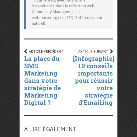
15 sur le web, avec plus 10 ans
d'expérience dans le rédaction web,
Community Management, le
webmastering et le SEO (Référencement
naturel).
ARTICLE PRÉCÉDENT
ARTICLE SUIVANT
La place du
[Infographie]
SMS
10 conseils
Marketing
importants
dans votre
pour réussir
stratégie de
votre
Marketing
stratégie
Digital ?
d’Emailing
A LIRE ÉGALEMENT