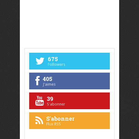
675
Followers
405
J'aimes
39
S'abonner
S'abonner
Flux RSS