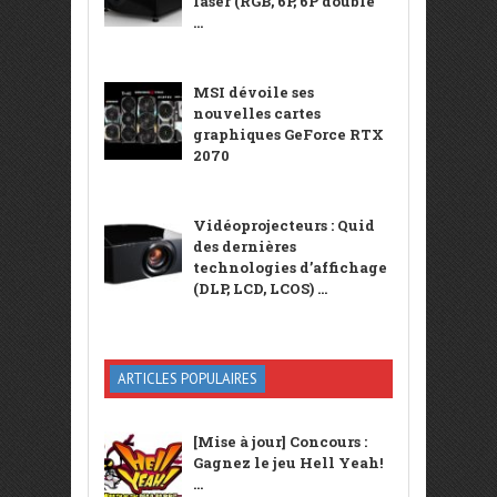
laser (RGB, 6P, 6P double
...
MSI dévoile ses
nouvelles cartes
graphiques GeForce RTX
2070
Vidéoprojecteurs : Quid
des dernières
technologies d’affichage
(DLP, LCD, LCOS) ...
ARTICLES POPULAIRES
[Mise à jour] Concours :
Gagnez le jeu Hell Yeah!
...