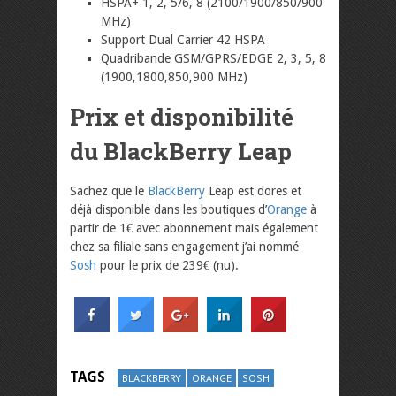
HSPA+ 1, 2, 5/6, 8 (2100/1900/850/900
MHz)
Support Dual Carrier 42 HSPA
Quadribande GSM/GPRS/EDGE 2, 3, 5, 8
(1900,1800,850,900 MHz)
Prix et disponibilité
du BlackBerry Leap
Sachez que le
BlackBerry
Leap est dores et
déjà disponible dans les boutiques d’
Orange
à
partir de 1€ avec abonnement mais également
chez sa filiale sans engagement j’ai nommé
Sosh
pour le prix de 239€ (nu).
TAGS
BLACKBERRY
ORANGE
SOSH