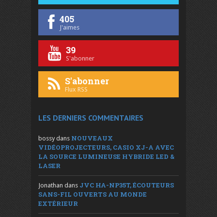
405
J'aimes
39
S'abonner
S'abonner
Flux RSS
LES DERNIERS COMMENTAIRES
NOUVEAUX
bossy
dans
VIDÉOPROJECTEURS, CASIO XJ-A AVEC
LA SOURCE LUMINEUSE HYBRIDE LED &
LASER
JVC HA-NP35T, ÉCOUTEURS
Jonathan
dans
SANS-FIL OUVERTS AU MONDE
EXTÉRIEUR