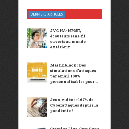
DERNIERS ARTICLES
JVC HA-NP35T,
écouteurs sans-fil
ouverts au monde
extérieur
Mailinblack : Des
simulations d’attaques
par email 100%
personnalisables pour ...
Jeux vidéo : +167% de
Cyberattaques depuis la
pandémie !
Creative Live! Cam Sync