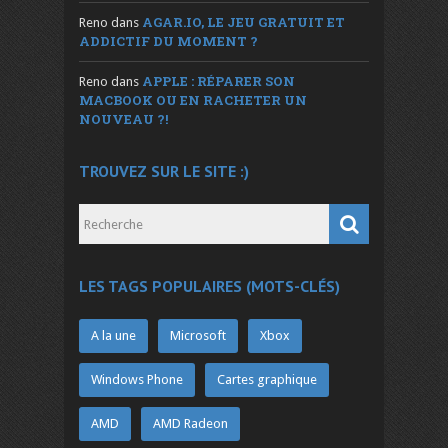
AGAR.IO, LE JEU GRATUIT ET
Reno
dans
ADDICTIF DU MOMENT ?
APPLE : RÉPARER SON
Reno
dans
MACBOOK OU EN RACHETER UN
NOUVEAU ?!
TROUVEZ SUR LE SITE :)
LES TAGS POPULAIRES (MOTS-CLÉS)
A la une
Microsoft
Xbox
Windows Phone
Cartes graphique
AMD
AMD Radeon