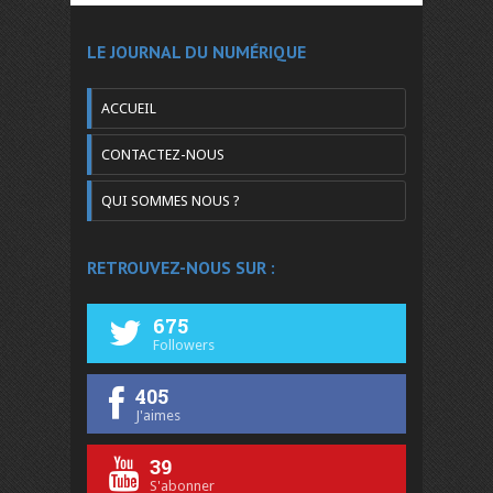
LE JOURNAL DU NUMÉRIQUE
ACCUEIL
CONTACTEZ-NOUS
QUI SOMMES NOUS ?
RETROUVEZ-NOUS SUR :
675
Followers
405
J'aimes
39
S'abonner