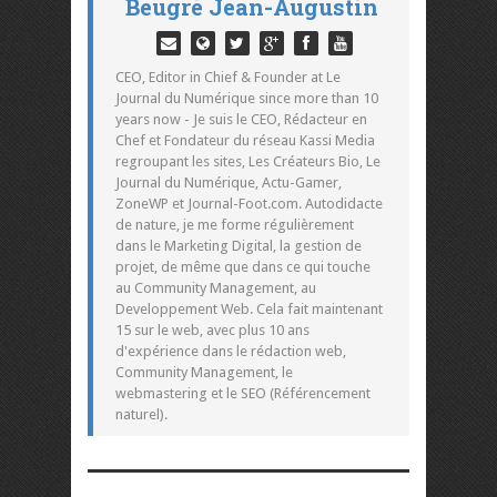
Beugré Jean-Augustin
CEO, Editor in Chief & Founder at Le
Journal du Numérique since more than 10
years now - Je suis le CEO, Rédacteur en
Chef et Fondateur du réseau Kassi Media
regroupant les sites, Les Créateurs Bio, Le
Journal du Numérique, Actu-Gamer,
ZoneWP et Journal-Foot.com. Autodidacte
de nature, je me forme régulièrement
dans le Marketing Digital, la gestion de
projet, de même que dans ce qui touche
au Community Management, au
Developpement Web. Cela fait maintenant
15 sur le web, avec plus 10 ans
d'expérience dans le rédaction web,
Community Management, le
webmastering et le SEO (Référencement
naturel).