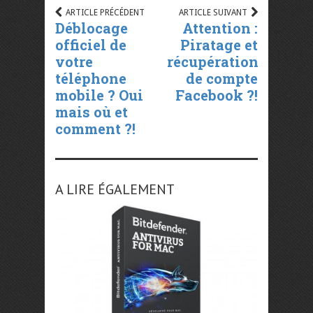
ARTICLE PRÉCÉDENT
ARTICLE SUIVANT
Déblocage
Attention :
officiel de
Piratage et
votre
récupération
téléphone
de compte
mobile ? Oui
Facebook ?!
mais où et
comment ?!
A LIRE ÉGALEMENT