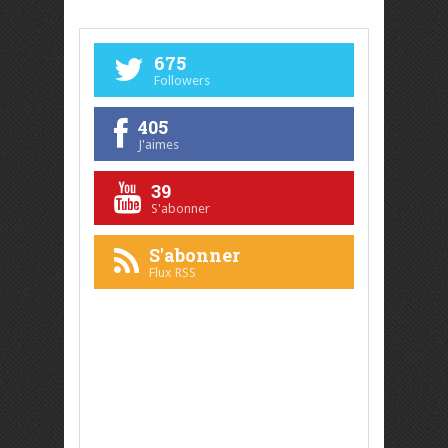
675
Followers
405
J'aimes
39
S'abonner
S'abonner
Flux RSS