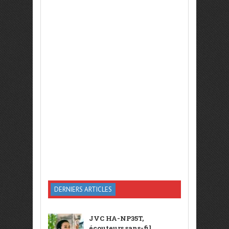
DERNIERS ARTICLES
JVC HA-NP35T,
écouteurs sans-fil