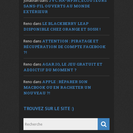
JVC HA-NP35T, ÉCOUTEURS
Jonathan
dans
SANS-FIL OUVERTS AU MONDE
EXTÉRIEUR
LE BLACKBERRY LEAP
Reno
dans
DISPONIBLE CHEZ ORANGE ET SOSH !
ATTENTION : PIRATAGE ET
Reno
dans
RÉCUPÉRATION DE COMPTE FACEBOOK
?!
AGAR.IO, LE JEU GRATUIT ET
Reno
dans
ADDICTIF DU MOMENT ?
APPLE : RÉPARER SON
Reno
dans
MACBOOK OU EN RACHETER UN
NOUVEAU ?!
TROUVEZ SUR LE SITE :)