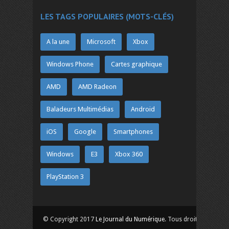
LES TAGS POPULAIRES (MOTS-CLÉS)
A la une
Microsoft
Xbox
Windows Phone
Cartes graphique
AMD
AMD Radeon
Baladeurs Multimédias
Android
iOS
Google
Smartphones
Windows
E3
Xbox 360
PlayStation 3
© Copyright 2017
Le Journal du Numérique
. Tous droits réservés.