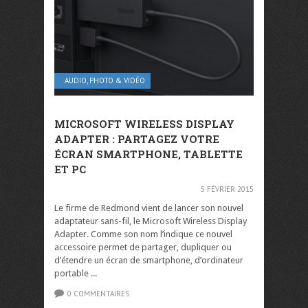
AUDIO, PHOTO & VIDÉO
MICROSOFT WIRELESS DISPLAY
ADAPTER : PARTAGEZ VOTRE
ÉCRAN SMARTPHONE, TABLETTE
ET PC
5 FÉVRIER 2015
Le firme de Redmond vient de lancer son nouvel
adaptateur sans-fil, le Microsoft Wireless Display
Adapter. Comme son nom l’indique ce nouvel
accessoire permet de partager, dupliquer ou
d’étendre un écran de smartphone, d’ordinateur
portable ...
0 COMMENTAIRES