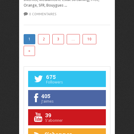
Orange, SFR, Bouygues ...
0 COMMENTAIRES
1
2
3
…
10
»
675
Followers
405
J'aimes
39
S'abonner