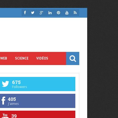
 WEB
SCIENCE
VIDÉOS
675
Followers
405
J'aimes
39