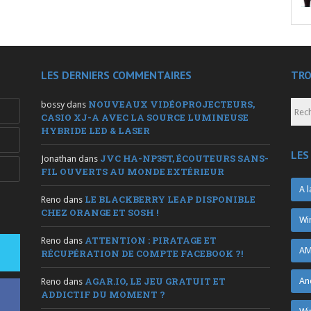
LES DERNIERS COMMENTAIRES
TRO
NOUVEAUX VIDÉOPROJECTEURS,
bossy
dans
CASIO XJ-A AVEC LA SOURCE LUMINEUSE
HYBRIDE LED & LASER
LES
JVC HA-NP35T, ÉCOUTEURS SANS-
Jonathan
dans
FIL OUVERTS AU MONDE EXTÉRIEUR
A l
LE BLACKBERRY LEAP DISPONIBLE
Reno
dans
CHEZ ORANGE ET SOSH !
Wi
ATTENTION : PIRATAGE ET
Reno
dans
AM
RÉCUPÉRATION DE COMPTE FACEBOOK ?!
AGAR.IO, LE JEU GRATUIT ET
An
Reno
dans
ADDICTIF DU MOMENT ?