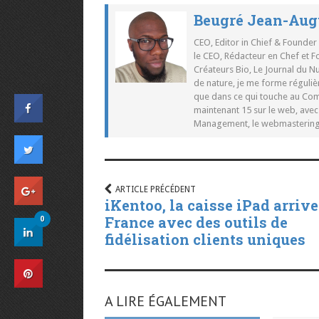
Beugré Jean-Aug
CEO, Editor in Chief & Founder
le CEO, Rédacteur en Chef et F
Créateurs Bio, Le Journal du 
de nature, je me forme réguliè
que dans ce qui touche au Co
maintenant 15 sur le web, ave
Management, le webmastering e
ARTICLE PRÉCÉDENT
iKentoo, la caisse iPad arrive
France avec des outils de
0
fidélisation clients uniques
A LIRE ÉGALEMENT