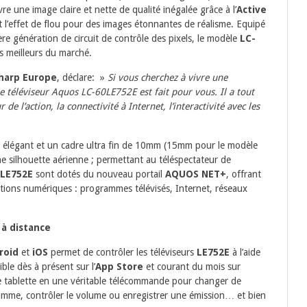
vre une image claire et nette de qualité inégalée grâce à l’
Active
t l’effet de flou pour des images étonnantes de réalisme. Equipé
ère génération de circuit de contrôle des pixels, le modèle
LC-
s meilleurs du marché.
harp Europe
, déclare: »
Si vous cherchez à vivre une
le téléviseur Aquos LC-60LE752E est fait pour vous. Il a tout
 l’action, la connectivité à Internet, l’interactivité avec les
élégant et un cadre ultra fin de 10mm (15mm pour le modèle
e silhouette aérienne ; permettant au téléspectateur de
LE752E
sont dotés du nouveau portail
AQUOS NET+
, offrant
cations numériques : programmes télévisés, Internet, réseaux
à distance
roid
et
iOS
permet de contrôler les téléviseurs
LE752E
à l’aide
ble dès à présent sur l’
App Store
et courant du mois sur
 tablette en une véritable télécommande pour changer de
ramme, contrôler le volume ou enregistrer une émission… et bien