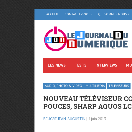
ACCUEIL
CONTACTEZ-NOUS
QUI SOMMES NOUS ?
LES NEWS
TESTS
INTERVIEWS
MU
AUDIO, PHOTO & VIDÉO
MULTIMÉDIA
TÉLÉVISEURS
NOUVEAU TÉLÉVISEUR CON
POUCES, SHARP AQUOS LC
BEUGRÉ JEAN-AUGUSTIN
| 4 juin 2013