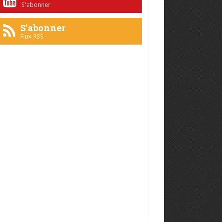
S'abonner
S'abonner
Flux RSS