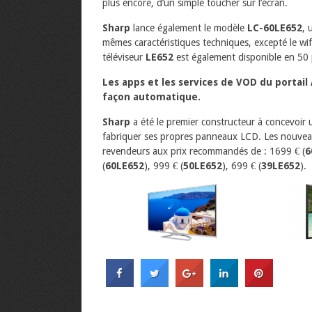
plus encore, d’un simple toucher sur l’écran.
Sharp
lance également le modèle
LC-60LE652
, 
mêmes caractéristiques techniques, excepté le wifi
téléviseur
LE652
est également disponible en 50 
Les apps et les services de VOD du portai
façon automatique.
Sharp
a été le premier constructeur à concevoir 
fabriquer ses propres panneaux LCD. Les nouve
revendeurs aux prix recommandés de : 1699 € (
6
(
60LE652
), 999 € (
50LE652
), 699 € (
39LE652
).