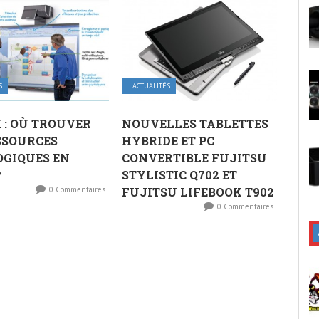
S
ACTUALITÉS
I : OÙ TROUVER
NOUVELLES TABLETTES
SSOURCES
HYBRIDE ET PC
OGIQUES EN
CONVERTIBLE FUJITSU
?
STYLISTIC Q702 ET
0 Commentaires
FUJITSU LIFEBOOK T902
0 Commentaires