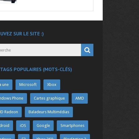
UVEZ SUR LE SITE :)
 TAGS POPULAIRES (MOTS-CLÉS)
a une
Microsoft
Xbox
ndows Phone
Cartes graphique
AMD
D Radeon
Baladeurs Multimédias
droid
iOS
Google
Smartphones