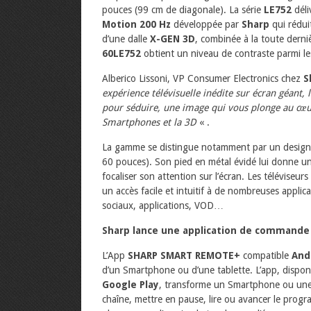
pouces (99 cm de diagonale). La série
LE752
déli
Motion 200 Hz
développée par
Sharp
qui rédui
d’une dalle
X-GEN 3D
, combinée à la toute derni
60LE752
obtient un niveau de contraste parmi le
Alberico Lissoni, VP Consumer Electronics chez
S
expérience télévisuelle inédite sur écran géant, 
pour séduire, une image qui vous plonge au cœur de
Smartphones et la 3D
« .
La gamme se distingue notamment par un design 
60 pouces). Son pied en métal évidé lui donne un
focaliser son attention sur l’écran. Les téléviseurs
un accès facile et intuitif à de nombreuses appli
sociaux, applications, VOD…
Sharp lance une application de commande 
L’App
SHARP SMART REMOTE+
compatible
And
d’un Smartphone ou d’une tablette. L’app, disponi
Google Play
, transforme un Smartphone ou une
chaîne, mettre en pause, lire ou avancer le prog