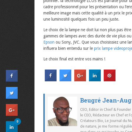
pionnier. la technologie LCOS est parfaite pour u
cadre professionnel pour les présentation ou l’ens
meilleure image mais cette qualité à un prix le p
une luminosité quelques fois un peu juste.
Le choix de la lampe ne doit lui non plus pas être
gammes de lampes avec des durée de vie plus ou
Epson
ou Sony, JVC. Que vous choisissiez une la
influera bien entendu sur le
prix lampe videoproj
Le choix final est entre vos mains !
Beugré Jean-Aug
CEO, Editor in Chief & Founder
le CEO, Rédacteur en Chef et F
Créateurs Bio, Le Journal du 
0
de nature, je me forme réguliè
que dans ce qui touche au Co