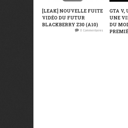
[LEAK] NOUVELLE FUITE
GTA V,
VIDÉO DU FUTUR
UNE V
BLACKBERRY Z30 (A10)
DU MOD
0 Commentaires
PREMI