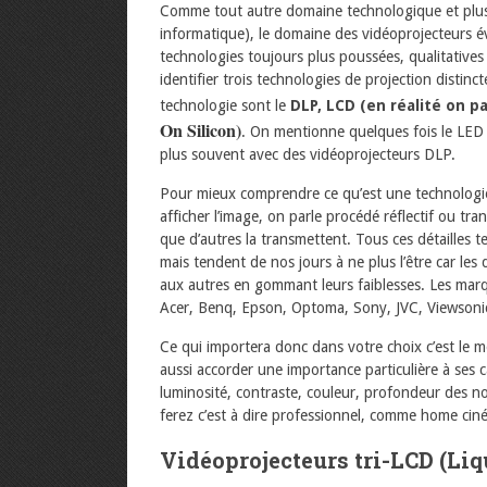
Comme tout autre domaine technologique et plus
informatique), le domaine des vidéoprojecteurs 
technologies toujours plus poussées, qualitative
identifier trois technologies de projection distin
technologie sont le
DLP, LCD (en réalité on pa
On Silicon)
. On mentionne quelques fois le LED q
plus souvent avec des vidéoprojecteurs DLP.
Pour mieux comprendre ce qu’est une technologie d
afficher l’image, on parle procédé réflectif ou tra
que d’autres la transmettent. Tous ces détailles 
mais tendent de nos jours à ne plus l’être car les
aux autres en gommant leurs faiblesses. Les mar
Acer, Benq, Epson, Optoma, Sony, JVC, Viewsonic, 
Ce qui importera donc dans votre choix c’est le 
aussi accorder une importance particulière à ses c
luminosité, contraste, couleur, profondeur des n
ferez c’est à dire professionnel, comme home ci
Vidéoprojecteurs tri-LCD (Liq