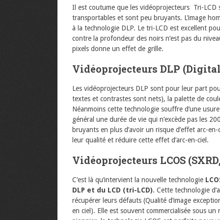
Il est coutume que les vidéoprojecteurs Tri-LCD 
transportables et sont peu bruyants. L’image hom
à la technologie DLP. Le tri-LCD est excellent po
contre la profondeur des noirs n’est pas du nive
pixels donne un effet de grille.
Vidéoprojecteurs DLP (Digita
Les vidéoprojecteurs DLP sont pour leur part pou
textes et contrastes sont nets), la palette de coule
Néanmoins cette technologie souffre d’une usure 
général une durée de vie qui n’excède pas les 20
bruyants en plus d’avoir un risque d’effet arc-en
leur qualité et réduire cette effet d’arc-en-ciel.
Vidéoprojecteurs LCOS (SXRD,
C’est là qu’intervient la nouvelle technologie
LCOS
DLP et du LCD (tri-LCD)
. Cette technologie d’a
récupérer leurs défauts (Qualité d’image exception
en ciel). Elle est souvent commercialisée sous u