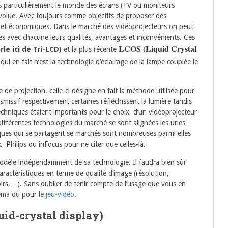
 particulièrement le monde des écrans (TV ou moniteurs
évolue. Avec toujours comme objectifs de proposer des
s et économiques. Dans le marché des vidéoprojecteurs on peut
ctes avec chacune leurs qualités, avantages et inconvénients. Ces
LCOS (Liquid Crystal
rle ici de Tri-LCD)
et la plus récente
ui en fait n’est la technologie d’éclairage de la lampe couplée le
e projection, celle-ci désigne en fait la méthode utilisée pour
nsmissif respectivement certaines réfléchissent la lumière tandis
techniques étaient importants pour le choix d’un vidéoprojecteur
 différentes technologies du marché se sont alignées les unes
ques qui se partagent se marchés sont nombreuses parmi elles
Philips ou inFocus pour ne citer que celles-là.
modèle indépendamment de sa technologie. Il faudra bien sûr
aractéristiques en terme de qualité d’image (résolution,
oirs,…). Sans oublier de tenir compte de l’usage que vous en
néma ou pour le
jeu-vidéo
.
uid-crystal display)