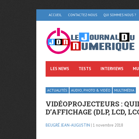
ACCUEIL
CONTACTEZ-NOUS
QUI SOMMES NOUS ?
LES NEWS
TESTS
INTERVIEWS
MU
ACTUALITÉS
AUDIO, PHOTO & VIDÉO
MULTIMÉDIA
VIDÉOPROJECTEURS : QUI
D’AFFICHAGE (DLP, LCD, LC
BEUGRÉ JEAN-AUGUSTIN
| 1 novembre 2018