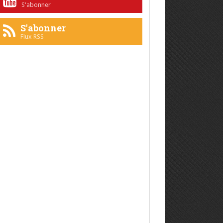
S'abonner
S'abonner
Flux RSS