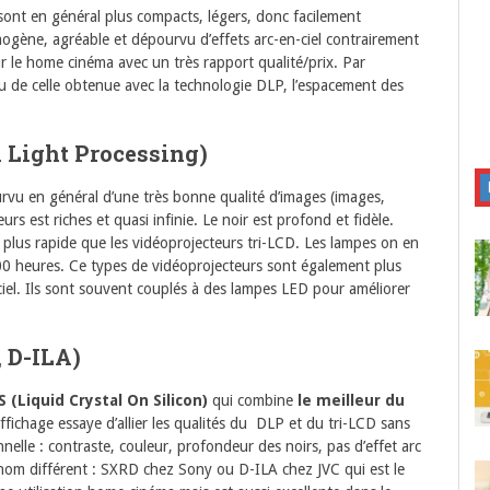
sont en général plus compacts, légers, donc facilement
ogène, agréable et dépourvu d’effets arc-en-ciel contrairement
ur le home cinéma avec un très rapport qualité/prix. Par
au de celle obtenue avec la technologie DLP, l’espacement des
l Light Processing)
rvu en général d’une très bonne qualité d’images (images,
urs est riches et quasi infinie. Le noir est profond et fidèle.
plus rapide que les vidéoprojecteurs tri-LCD. Les lampes on en
00 heures. Ce types de vidéoprojecteurs sont également plus
-ciel. Ils sont souvent couplés à des lampes LED pour améliorer
 D-ILA)
 (Liquid Crystal On Silicon)
qui combine
le meilleur du
ffichage essaye d’allier les qualités du DLP et du tri-LCD sans
nelle : contraste, couleur, profondeur des noirs, pas d’effet arc
n nom différent : SXRD chez Sony ou D-ILA chez JVC qui est le