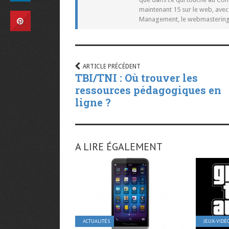
maintenant 15 sur le web, ave
Management, le webmastering e
ARTICLE PRÉCÉDENT
TBI/TNI : Où trouver les
ressources pédagogiques en
ligne ?
A LIRE ÉGALEMENT
ACTUALITÉS
JEUX-VIDÉ