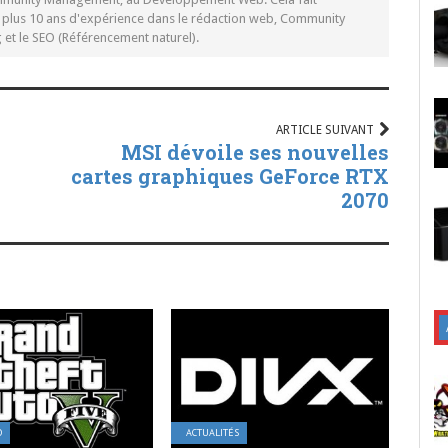
c plus 10 ans d'expérience dans le rédaction web, Community
t le SEO (Référencement naturel).
ARTICLE SUIVANT
MSI dévoile ses nouvelles
cartes graphiques GeForce RTX
2070
O
ACTUALITÉS