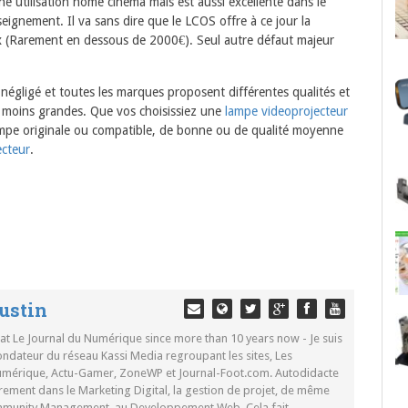
ne utilisation home cinéma mais est aussi excellente dans le
eignement. Il va sans dire que le LCOS offre à ce jour la
rix (Rarement en dessous de 2000€). Seul autre défaut majeur
 négligé et toutes les marques proposent différentes qualités et
 moins grandes. Que vos choisissiez une
lampe videoprojecteur
mpe originale ou compatible, de bonne ou de qualité moyenne
ecteur
.
ustin
 at Le Journal du Numérique since more than 10 years now - Je suis
ondateur du réseau Kassi Media regroupant les sites, Les
Numérique, Actu-Gamer, ZoneWP et Journal-Foot.com. Autodidacte
rement dans le Marketing Digital, la gestion de projet, de même
mmunity Management, au Developpement Web. Cela fait