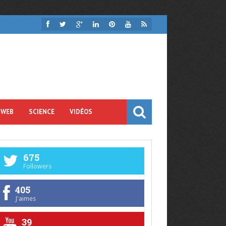
 WEB
SCIENCE
VIDÉOS
675
Followers
405
J'aimes
39