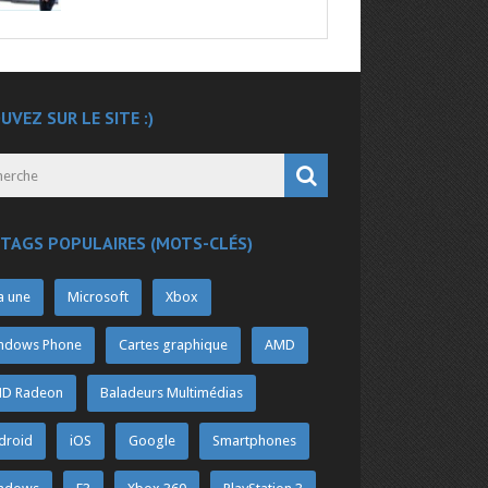
UVEZ SUR LE SITE :)
 TAGS POPULAIRES (MOTS-CLÉS)
a une
Microsoft
Xbox
ndows Phone
Cartes graphique
AMD
D Radeon
Baladeurs Multimédias
droid
iOS
Google
Smartphones