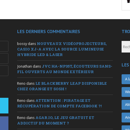
LES DERNIERS COMMENTAIRES
TRO
NOUVEAUX VIDÉOPROJECTEURS,
bossy
dans
CASIO XJ-A AVEC LA SOURCE LUMINEUSE
HYBRIDE LED & LASER
LES
JVC HA-NP35T, ÉCOUTEURS SANS-
Jonathan
dans
FIL OUVERTS AU MONDE EXTÉRIEUR
A l
LE BLACKBERRY LEAP DISPONIBLE
Reno
dans
CHEZ ORANGE ET SOSH !
Wi
ATTENTION : PIRATAGE ET
Reno
dans
AM
RÉCUPÉRATION DE COMPTE FACEBOOK ?!
AGAR.IO, LE JEU GRATUIT ET
An
Reno
dans
ADDICTIF DU MOMENT ?