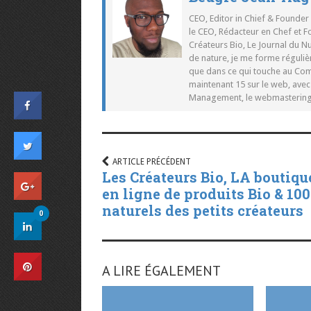
CEO, Editor in Chief & Founder
le CEO, Rédacteur en Chef et F
Créateurs Bio, Le Journal du 
de nature, je me forme réguliè
que dans ce qui touche au Co
maintenant 15 sur le web, ave
Management, le webmastering e
ARTICLE PRÉCÉDENT
Les Créateurs Bio, LA boutiqu
en ligne de produits Bio & 10
naturels des petits créateurs
0
A LIRE ÉGALEMENT