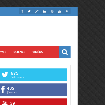
 WEB
SCIENCE
VIDÉOS
675
Followers
405
J'aimes
39