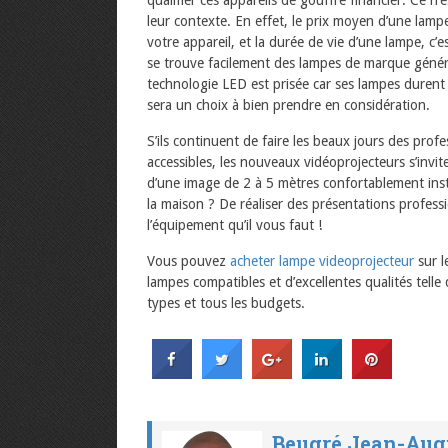
qualifier ces appareils de gouffre financier. Ce n’
leur contexte. En effet, le prix moyen d’une lamp
votre appareil, et la durée de vie d’une lampe, c
se trouve facilement des lampes de marque génér
technologie LED est prisée car ses lampes durent
sera un choix à bien prendre en considération.
S’ils continuent de faire les beaux jours des prof
accessibles, les nouveaux vidéoprojecteurs s’invit
d’une image de 2 à 5 mètres confortablement insta
la maison ? De réaliser des présentations profess
l’équipement qu’il vous faut !
Vous pouvez
acheter lampe videoprojecteur
sur l
lampes compatibles et d’excellentes qualités telle
types et tous les budgets.
Beugré Jean-Aug