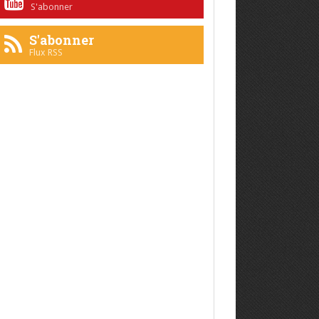
S'abonner
S'abonner
Flux RSS