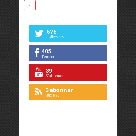
»
675
Followers
405
J'aimes
39
S'abonner
S'abonner
Flux RSS