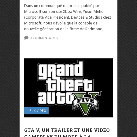
Dans un communiqué de presse publié par
Microsoft sur son site Xbox Wire, Yusuf Mehdi
(Corporate Vice President, Devices & Studios chez
Microsoft) nous dévoile que la console de
nouvelle génération de la firme de Redmond, ...
0 COMMENTAIRES
JEUX-VIDÉO
GTA V, UN TRAILER ET UNE VIDÉO
GAMEPLAY DU MODE À LA