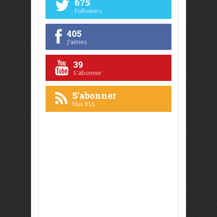
675
Followers
405
J'aimes
39
S'abonner
S'abonner
Flux RSS