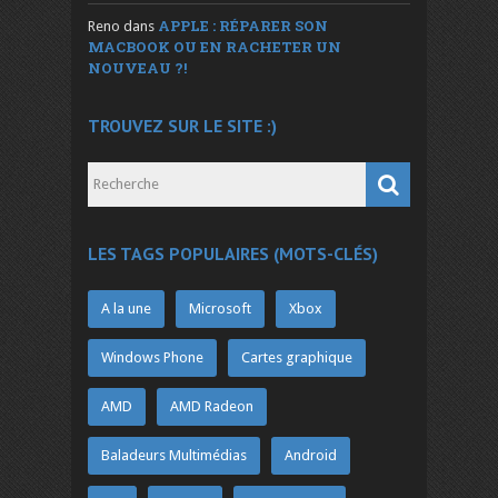
APPLE : RÉPARER SON
Reno
dans
MACBOOK OU EN RACHETER UN
NOUVEAU ?!
TROUVEZ SUR LE SITE :)
LES TAGS POPULAIRES (MOTS-CLÉS)
A la une
Microsoft
Xbox
Windows Phone
Cartes graphique
AMD
AMD Radeon
Baladeurs Multimédias
Android