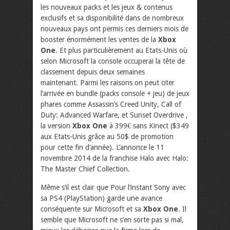
les nouveaux packs et les jeux & contenus
exclusifs et sa disponibilité dans de nombreux
nouveaux pays ont permis ces derniers mois de
booster énormément les ventes de la
Xbox
One
. Et plus particulièrement au Etats-Unis où
selon Microsoft la console occuperai la tête de
classement depuis deux semaines
maintenant. Parmi les raisons on peut citer
l’arrivée en bundle (packs console + jeu) de jeux
phares comme Assassin’s Creed Unity, Call of
Duty: Advanced Warfare, et Sunset Overdrive ,
la version
Xbox One
à 399€ sans Kinect ($349
aux Etats-Unis grâce au 50$ de promotion
pour cette fin d’année). L’annonce le 11
novembre 2014 de la franchise Halo avec Halo:
The Master Chief Collection.
Même s’il est clair que Pour l’instant Sony avec
sa PS4 (PlayStation) garde une avance
conséquente sur Microsoft et sa
Xbox One
. Il
semble que Microsoft ne s’en sorte pas si mal,