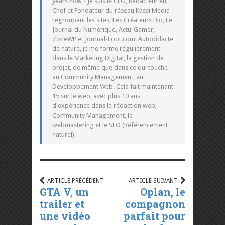
years now - Je suis le CEO, Rédacteur en
Chef et Fondateur du réseau Kassi Media
regroupant les sites, Les Créateurs Bio, Le
Journal du Numérique, Actu-Gamer,
ZoneWP et Journal-Foot.com. Autodidacte
de nature, je me forme régulièrement
dans le Marketing Digital, la gestion de
projet, de même que dans ce qui touche
au Community Management, au
Developpement Web. Cela fait maintenant
15 sur le web, avec plus 10 ans
d'expérience dans le rédaction web,
Community Management, le
webmastering et le SEO (Référencement
naturel).
ARTICLE PRÉCÉDENT
ARTICLE SUIVANT
GTA V, un
Oplan, le
trailer et
compagnon
une vidéo
parfait pour