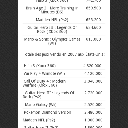
Halo 3 (Xbox 360)
742.700
Brain Age 2 : More Training in
659.500
Minutes (DS)
Madden NFL (Ps2)
655.200
Guitar Hero III : Legends Of
624.600
Rock ( Xbox 360)
Mario & Sonic : Olympics Games
613.000
(Wii)
Totale des jeux vendu en 2007 aux États-Unis :
Halo 3 (Xbox 360)
4.820.000
Wii Play + Wiimote (Wii)
4.120.000
Call Of Duty 4 : Modern
3.040.000
Warfare (Xbox 360)
Guitar Hero III : Legends Of
2.720.000
Rock (Ps2)
Mario Galaxy (Wii)
2.520.000
Pokemon Diamond Version
2.480.000
Madden NFL (Ps2)
1.900.000
Guitar Hero II (Ps2)
1.890.000