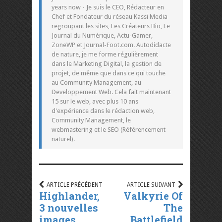
years now - Je suis le CEO, Rédacteur en
Chef et Fondateur du réseau Kassi Media
regroupant les sites, Les Créateurs Bio, Le
Journal du Numérique, Actu-Gamer,
ZoneWP et Journal-Foot.com. Autodidacte
de nature, je me forme régulièrement
dans le Marketing Digital, la gestion de
projet, de même que dans ce qui touche
au Community Management, au
Developpement Web. Cela fait maintenant
15 sur le web, avec plus 10 ans
d'expérience dans le rédaction web,
Community Management, le
webmastering et le SEO (Référencement
naturel).
ARTICLE PRÉCÉDENT
ARTICLE SUIVANT
Highlander,
Valkyrie Of
3 nouvelles
The
images
Battlefield