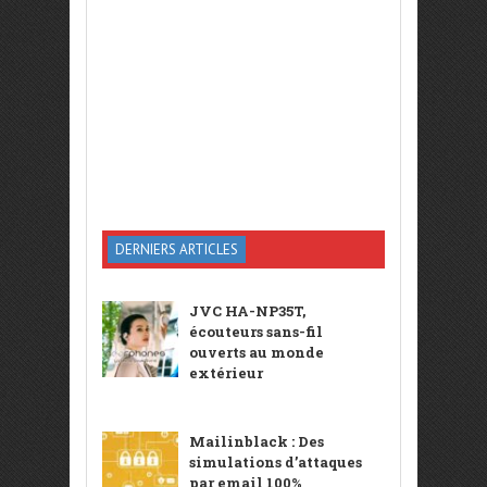
DERNIERS ARTICLES
JVC HA-NP35T,
écouteurs sans-fil
ouverts au monde
extérieur
Mailinblack : Des
simulations d’attaques
par email 100%