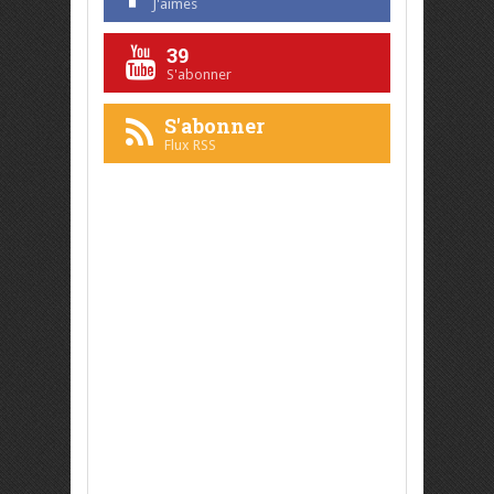
J'aimes
39
S'abonner
S'abonner
Flux RSS