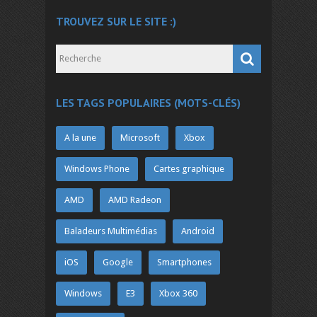
TROUVEZ SUR LE SITE :)
LES TAGS POPULAIRES (MOTS-CLÉS)
A la une
Microsoft
Xbox
Windows Phone
Cartes graphique
AMD
AMD Radeon
Baladeurs Multimédias
Android
iOS
Google
Smartphones
Windows
E3
Xbox 360