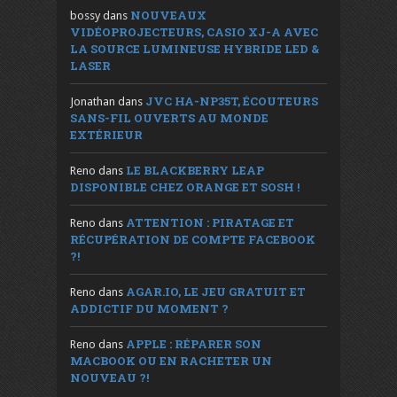
NOUVEAUX
bossy
dans
VIDÉOPROJECTEURS, CASIO XJ-A AVEC
LA SOURCE LUMINEUSE HYBRIDE LED &
LASER
JVC HA-NP35T, ÉCOUTEURS
Jonathan
dans
SANS-FIL OUVERTS AU MONDE
EXTÉRIEUR
LE BLACKBERRY LEAP
Reno
dans
DISPONIBLE CHEZ ORANGE ET SOSH !
ATTENTION : PIRATAGE ET
Reno
dans
RÉCUPÉRATION DE COMPTE FACEBOOK
?!
AGAR.IO, LE JEU GRATUIT ET
Reno
dans
ADDICTIF DU MOMENT ?
APPLE : RÉPARER SON
Reno
dans
MACBOOK OU EN RACHETER UN
NOUVEAU ?!