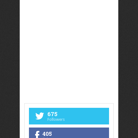
675
Followers
405