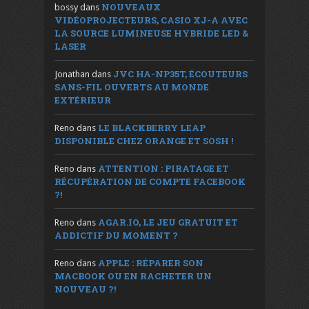
NOUVEAUX
bossy
dans
VIDÉOPROJECTEURS, CASIO XJ-A AVEC
LA SOURCE LUMINEUSE HYBRIDE LED &
LASER
JVC HA-NP35T, ÉCOUTEURS
Jonathan
dans
SANS-FIL OUVERTS AU MONDE
EXTÉRIEUR
LE BLACKBERRY LEAP
Reno
dans
DISPONIBLE CHEZ ORANGE ET SOSH !
ATTENTION : PIRATAGE ET
Reno
dans
RÉCUPÉRATION DE COMPTE FACEBOOK
?!
AGAR.IO, LE JEU GRATUIT ET
Reno
dans
ADDICTIF DU MOMENT ?
APPLE : RÉPARER SON
Reno
dans
MACBOOK OU EN RACHETER UN
NOUVEAU ?!