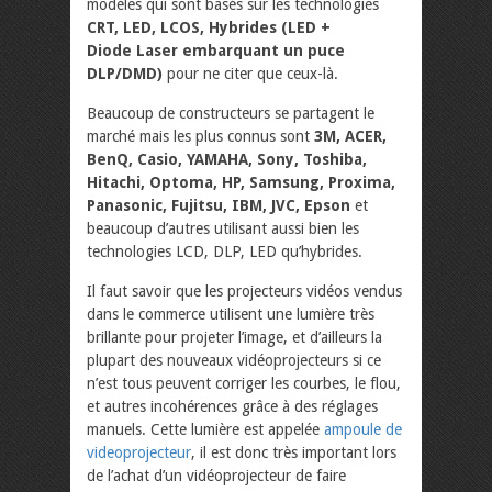
modèles qui sont basés sur les technologies
CRT, LED, LCOS, Hybrides (LED +
Diode Laser embarquant un puce
DLP/DMD)
pour ne citer que ceux-là.
Beaucoup de constructeurs se partagent le
marché mais les plus connus sont
3M, ACER,
BenQ, Casio, YAMAHA, Sony, Toshiba,
Hitachi, Optoma, HP, Samsung, Proxima,
Panasonic, Fujitsu, IBM, JVC, Epson
et
beaucoup d’autres utilisant aussi bien les
technologies LCD, DLP, LED qu’hybrides.
Il faut savoir que les projecteurs vidéos vendus
dans le commerce utilisent une lumière très
brillante pour projeter l’image, et d’ailleurs la
plupart des nouveaux vidéoprojecteurs si ce
n’est tous peuvent corriger les courbes, le flou,
et autres incohérences grâce à des réglages
manuels. Cette lumière est appelée
ampoule de
videoprojecteur
, il est donc très important lors
de l’achat d’un vidéoprojecteur de faire