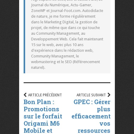
Journal du Numérique, Actu-Gamer,
ZoneWP et Journal-Foot.com. Autodidacte
de nature, je me forme régulièrement
dans le Marketing Digital, la gestion de
projet, de même que dans ce qui touche
au Community Management, au
Developpement Web. Cela fait maintenant
15 sur le web, avec plus 10 ans
d'expérience dans le rédaction web,
Community Management, le
webmastering et le SEO (Référencement
naturel).
ARTICLE PRÉCÉDENT
ARTICLE SUIVANT
Bon Plan :
GPEC : Gérer
Promotions
plus
sur le forfait
efficacement
Origami M6
vos
Mobile et
ressources