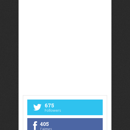
675
Followers
405
J'aimes