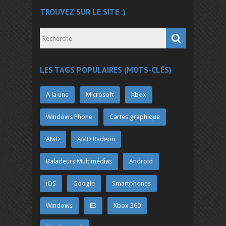
TROUVEZ SUR LE SITE :)
LES TAGS POPULAIRES (MOTS-CLÉS)
A la une
Microsoft
Xbox
Windows Phone
Cartes graphique
AMD
AMD Radeon
Baladeurs Multimédias
Android
iOS
Google
Smartphones
Windows
E3
Xbox 360