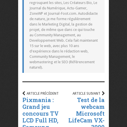
regroupant les sites, Les Créateurs Bio, Le
Journal du Numérique, Actu-Gamer,
ZoneWP et Journal-Foot.com. Autodidacte
de nature, je me forme régulièrement
dans le Marketing Digital, la gestion de
projet, de même que dans ce qui touche
au Community Management, au
Developpement Web. Cela fait maintenant
15 sur le web, avec plus 10 ans
d'expérience dans le rédaction web,
Community Management, le
webmastering et le SEO (Référencement
naturel).
ARTICLE PRÉCÉDENT
ARTICLE SUIVANT
Pixmania :
Test de la
Grand jeu
webcam
concours TV
Microsoft
LCD Full HD,
LifeCam VX-