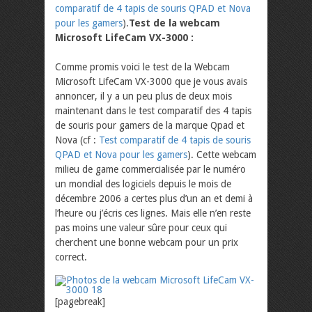
comparatif de 4 tapis de souris QPAD et Nova
pour les gamers
).
Test de la webcam
Microsoft LifeCam VX-3000 :
Comme promis voici le test de la Webcam
Microsoft LifeCam VX-3000 que je vous avais
annoncer, il y a un peu plus de deux mois
maintenant dans le test comparatif des 4 tapis
de souris pour gamers de la marque Qpad et
Nova (cf :
Test comparatif de 4 tapis de souris
QPAD et Nova pour les gamers
). Cette webcam
milieu de game commercialisée par le numéro
un mondial des logiciels depuis le mois de
décembre 2006 a certes plus d’un an et demi à
l’heure ou j’écris ces lignes. Mais elle n’en reste
pas moins une valeur sûre pour ceux qui
cherchent une bonne webcam pour un prix
correct.
[pagebreak]