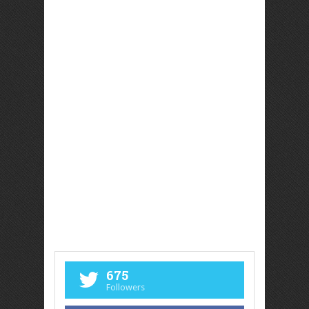
675
Followers