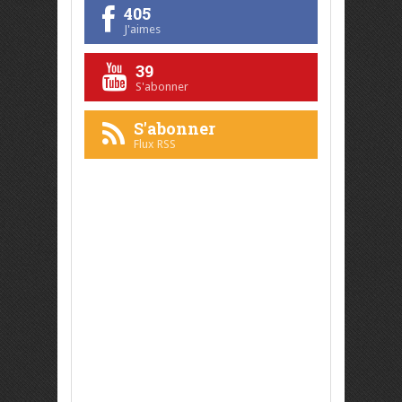
405
J'aimes
39
S'abonner
S'abonner
Flux RSS