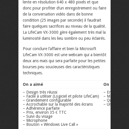
lente en résolution 640 x 480 pixels et que
donc pour profiter d’un enregistrement ou faire
de la conversation vidéo dans de bonne
condition (25 images par seconde) il faudrait
faire quelques sacrifices au niveau de la qualité.
La LifeCam VX-3000 gère également très mal la
luminosité dans les lieu sombre ou peu éclairés.
Pour conclure l’affaire et bien la Microsoft
LifeCam VX-3000 est une webcam qui a bientôt
deux ans mais qui sera parfaite pour les petites
bourses peu soucieuses des caractéristiques
techniques.
On a aimé
On a pas ai
– Design très réussi
– Enregistreme
– Facile à utiliser (Logiciel et pilote LifeCam)
– Mauvaise ge
– Grandement configurable
– Qualité des 
– Accrochable sur la majorité des écrans
– Un peu fragi
– Adhérence parfaite
– Prix, environ 35 € TTC
– Suivi du visage
– Microphone
– Bouton « Windows Live Call »