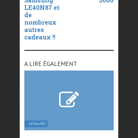
Samsung
3000
LE40N87 et
de
nombreux
autres
cadeaux !!
A LIRE ÉGALEMENT
ACTUALITÉS