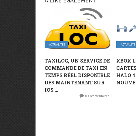
A LIRE ÉGALEMENT
ACTUALITÉS
ACTUALITÉ
TAXILOC, UN SERVICE DE
XBOX LI
COMMANDE DE TAXI EN
CARTE
TEMPS RÉEL DISPONIBLE
HALO 4
DÈS MAINTENANT SUR
NOUVEA
IOS ...
0 Commentaires