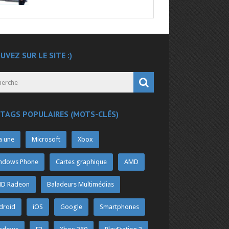
UVEZ SUR LE SITE :)
 TAGS POPULAIRES (MOTS-CLÉS)
a une
Microsoft
Xbox
ndows Phone
Cartes graphique
AMD
D Radeon
Baladeurs Multimédias
droid
iOS
Google
Smartphones