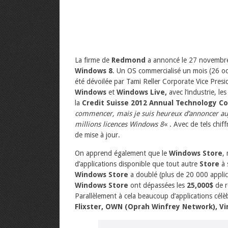
La firme de
Redmond
a annoncé le 27 novembre 
Windows 8
. Un OS commercialisé un mois (26 oc
été dévoilée par Tami Reller Corporate Vice Presi
Windows
et
Windows Live,
avec
l’industrie, le
la
Credit Suisse 2012 Annual Technology
Co
commencer, mais je suis heureux d’annoncer a
millions
licences Windows 8
« . Avec de tels chif
de mise à jour.
On apprend également que le
Windows Store
,
d’applications disponible que tout autre
Store
à 
Windows Store
a doublé (plus de 20 000 applica
Windows Store
ont dépassées les
25,000$
de 
Parallèlement à cela beaucoup d’applications célè
Flixster, OWN (Oprah Winfrey Network), 