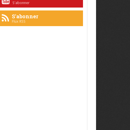
S'abonner
S'abonner
Flux RSS