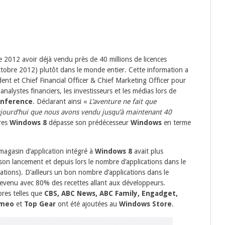
2012 avoir déjà vendu près de 40 millions de licences
tobre 2012) plutôt dans le monde entier. Cette information a
dent et Chief Financial Officer & Chief Marketing Officer pour
s analystes financiers, les investisseurs et les médias lors de
nference
. Déclarant ainsi «
L’aventure ne fait que
ujourd’hui que nous avons vendu
jusqu’à maintenant
40
fres
Windows 8
dépasse son prédécesseur
Windows
en terme
 magasin d’application intégré à
Windows 8
avait plus
son lancement et depuis lors le
nombre d’applications dans le
tions). D’ailleurs un bon nombre d’applications dans le
revenu avec 80%
des recettes allant aux développeurs.
bres telles que
CBS, ABC News, ABC Family, Engadget,
Vimeo
et
Top Gear
ont été ajoutées au
Windows Store
.