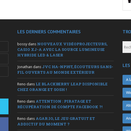
LES DERNIERS COMMENTAIRES
TRO
NOUVEAUX VIDÉOPROJECTEURS,
bossy
dans
CASIO XJ-A AVEC LA SOURCE LUMINEUSE
HYBRIDE LED & LASER
LES
JVC HA-NP35T, ÉCOUTEURS SANS-
Jonathan
dans
FIL OUVERTS AU MONDE EXTÉRIEUR
A l
LE BLACKBERRY LEAP DISPONIBLE
Reno
dans
CHEZ ORANGE ET SOSH !
Wi
ATTENTION : PIRATAGE ET
Reno
dans
AM
RÉCUPÉRATION DE COMPTE FACEBOOK ?!
AGAR.IO, LE JEU GRATUIT ET
An
Reno
dans
ADDICTIF DU MOMENT ?