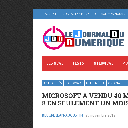
ACCUEIL
CONTACTEZ-NOUS
QUI SOMMES NOUS ?
LES NEWS
TESTS
INTERVIEWS
MU
ACTUALITÉS
HARDWARE
MULTIMÉDIA
ORDINATEUR
MICROSOFT A VENDU 40 
8 EN SEULEMENT UN MOIS 
BEUGRÉ JEAN-AUGUSTIN
| 29 novembre 2012