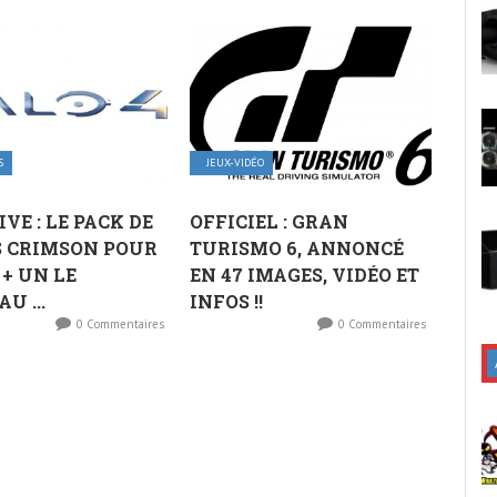
S
JEUX-VIDÉO
VE : LE PACK DE
OFFICIEL : GRAN
S CRIMSON POUR
TURISMO 6, ANNONCÉ
 + UN LE
EN 47 IMAGES, VIDÉO ET
U ...
INFOS !!
0 Commentaires
0 Commentaires