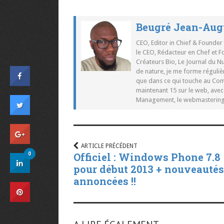
Beugré Jean-Aug
CEO, Editor in Chief & Founder
le CEO, Rédacteur en Chef et F
Créateurs Bio, Le Journal du 
de nature, je me forme réguliè
que dans ce qui touche au Co
maintenant 15 sur le web, ave
Management, le webmastering e
ARTICLE PRÉCÉDENT
0
Officiel : Windows Phone 7.8
pour début 2013 + nouveautés
annoncées !!