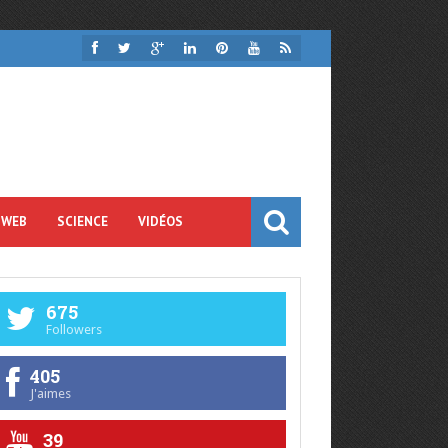
 WEB
SCIENCE
VIDÉOS
675
Followers
405
J'aimes
39