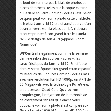
le bout de son nez pas le biais de photos de
pièces détachées, telles que la coque externe
ou la dalle en verre Corning Gorilla Glass. Selon
ce qu’on peut voir sur la photo cette phablette,
le
Nokia Lumia 1520
est lui aussi pourvu d’un
écran en verre Gorilla Glass bombé, il devrait
aussi emprunter à son grand frère le
Lumia
925
, le design de son APN (Appareil Photo
Numérique).
WPCentral
a également confirmé la semaine
dernière selon des sources « sûres », les
caractéristiques du
Lumia 1520
. En effet ce
dernier serait équipé d’un grand écran capacitif
multi-touch de 6 pouces Corning Gorilla Glass
avec une résolution Full HD 1080p, un APN de
20 Mégapixels avec la technologie
PureView
,
un processeur Quad-Core
Qualcomm
Snapdragon
, l’intégration de la technologie
de chargement sans-fil Qi. Comme vous
pouvez le voir sur la photo il est comparé aux
Nokia Lumia 1020
(4,5 pouces HD 720p) et