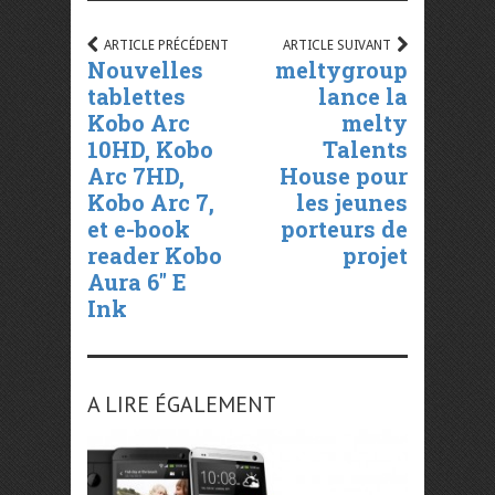
ARTICLE PRÉCÉDENT
ARTICLE SUIVANT
Nouvelles
meltygroup
tablettes
lance la
Kobo Arc
melty
10HD, Kobo
Talents
Arc 7HD,
House pour
Kobo Arc 7,
les jeunes
et e-book
porteurs de
reader Kobo
projet
Aura 6″ E
Ink
A LIRE ÉGALEMENT