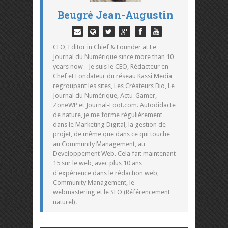
Beugré Jean-Augustin
CEO, Editor in Chief & Founder at Le
Journal du Numérique since more than 10
years now - Je suis le CEO, Rédacteur en
Chef et Fondateur du réseau Kassi Media
regroupant les sites, Les Créateurs Bio, Le
Journal du Numérique, Actu-Gamer,
ZoneWP et Journal-Foot.com. Autodidacte
de nature, je me forme régulièrement
dans le Marketing Digital, la gestion de
projet, de même que dans ce qui touche
au Community Management, au
Developpement Web. Cela fait maintenant
15 sur le web, avec plus 10 ans
d'expérience dans le rédaction web,
Community Management, le
webmastering et le SEO (Référencement
naturel).