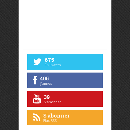
675
Followers
405
J'aimes
39
S'abonner
S'abonner
Flux RSS