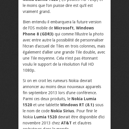
le moins que l’on puisse dire est qu’il est
vraiment grand.
Bien entendu il embarquera la future version
de l’OS mobile de
Microsoft
,
Windows
Phone 8 (GDR3)
qui comme l’illustre la photo
avec entre autre la possibilité de personnaliser
l’écran d’accueil de Tiles en trois colonnes, mais
également d’allier une grande Tile double, avec
une Tile moyenne. Cela n’est pas étonnant
voulu le support de la résolution Full HD
1080p.
Si on en croit les rumeurs Nokia devrait
annoncer au moins deux nouveaux appareils
fin septembre 2013 lors d’une conférence.
Parmi ces deux produits, le
Nokia Lumia
1520
et une tablette
Windows RT (8.1)
sous
le nom de code
Nokia Sirius
. Pour finir le
Nokia
Lumia 1520
devrait être disponible d’ici
novembre 2013 chez
AT&T
et d’autres
opérateurs dans le monde.