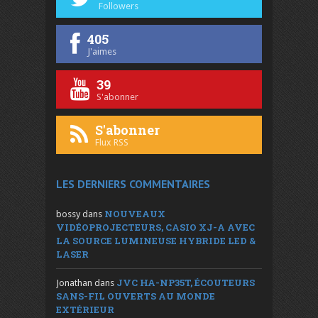
Followers
405
J'aimes
39
S'abonner
S'abonner
Flux RSS
LES DERNIERS COMMENTAIRES
NOUVEAUX
bossy
dans
VIDÉOPROJECTEURS, CASIO XJ-A AVEC
LA SOURCE LUMINEUSE HYBRIDE LED &
LASER
JVC HA-NP35T, ÉCOUTEURS
Jonathan
dans
SANS-FIL OUVERTS AU MONDE
EXTÉRIEUR