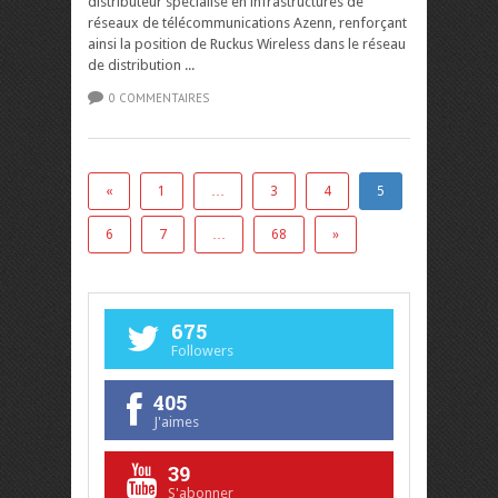
distributeur spécialisé en infrastructures de
réseaux de télécommunications Azenn, renforçant
ainsi la position de Ruckus Wireless dans le réseau
de distribution ...
0 COMMENTAIRES
«
1
…
3
4
5
6
7
…
68
»
675
Followers
405
J'aimes
39
S'abonner