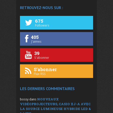
RETROUVEZ-NOUS SUR :
675
Followers
405
J'aimes
39
S'abonner
S'abonner
Flux RSS
LES DERNIERS COMMENTAIRES
NOUVEAUX
bossy
dans
VIDÉOPROJECTEURS, CASIO XJ-A AVEC
LA SOURCE LUMINEUSE HYBRIDE LED &