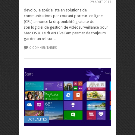
29 AOÛT 2013
devolo, le spécialiste en solutions de
communications par courant porteur en ligne
(CPL) annonce la disponibilité gratuite de
son logiciel de gestion de vidéosurveillance pour
Mac OS X. Le dLAN LiveCam permet de toujours
garder un œil sur ...
0 COMMENTAIRES
ACTUALITÉS