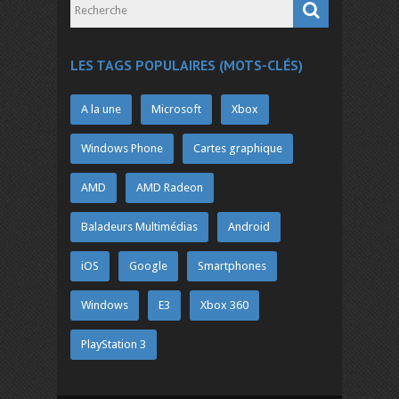
LES TAGS POPULAIRES (MOTS-CLÉS)
A la une
Microsoft
Xbox
Windows Phone
Cartes graphique
AMD
AMD Radeon
Baladeurs Multimédias
Android
iOS
Google
Smartphones
Windows
E3
Xbox 360
PlayStation 3