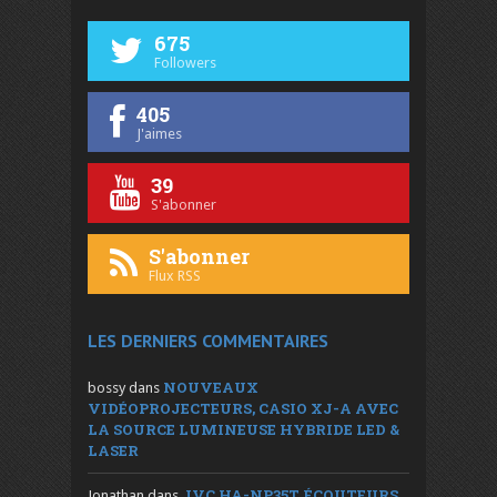
675
Followers
405
J'aimes
39
S'abonner
S'abonner
Flux RSS
LES DERNIERS COMMENTAIRES
NOUVEAUX
bossy
dans
VIDÉOPROJECTEURS, CASIO XJ-A AVEC
LA SOURCE LUMINEUSE HYBRIDE LED &
LASER
JVC HA-NP35T, ÉCOUTEURS
Jonathan
dans