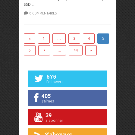
SSD ...
0 COMMENTAIRES
«
1
…
3
4
5
6
7
…
44
»
675
Followers
405
J'aimes
39
S'abonner
S'abonner