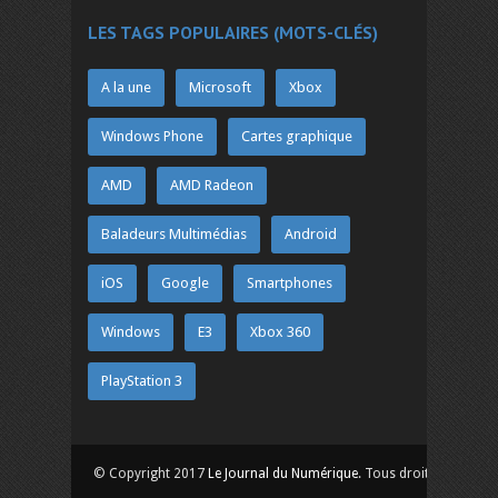
LES TAGS POPULAIRES (MOTS-CLÉS)
A la une
Microsoft
Xbox
Windows Phone
Cartes graphique
AMD
AMD Radeon
Baladeurs Multimédias
Android
iOS
Google
Smartphones
Windows
E3
Xbox 360
PlayStation 3
© Copyright 2017
Le Journal du Numérique
. Tous droits réservés.