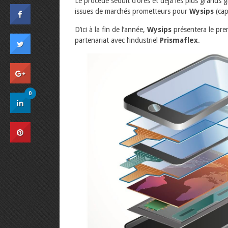
Le procédé séduit d’ores et déjà les plus grands 
issues de marchés prometteurs pour
Wysips
(cap
D’ici à la fin de l’année,
Wysips
présentera le pre
partenariat avec l’industriel
Prismaflex
.
0