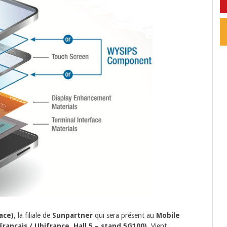
ace)
, la filiale de
Sunpartner
qui sera présent au
Mobile
Français / Ubifrance, Hall 5 – stand 5G100)
. Vient