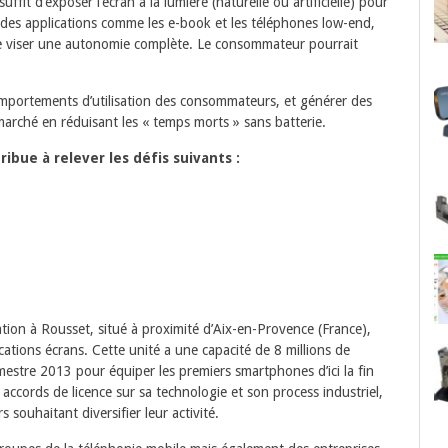
ffit d’exposer l’écran à la lumière (naturelle ou artificielle) pour
des applications comme les e-book et les téléphones low-end,
de viser une autonomie complète. Le consommateur pourrait
mportements d’utilisation des consommateurs, et générer des
marché en réduisant les « temps morts » sans batterie.
ibue à relever les défis suivants :
ication à Rousset, situé à proximité d’Aix-en-Provence (France),
cations écrans. Cette unité a une capacité de 8 millions de
stre 2013 pour équiper les premiers smartphones d’ici la fin
 accords de licence sur sa technologie et son process industriel,
souhaitant diversifier leur activité.