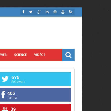
 WEB
SCIENCE
VIDÉOS
675
Followers
405
J'aimes
39