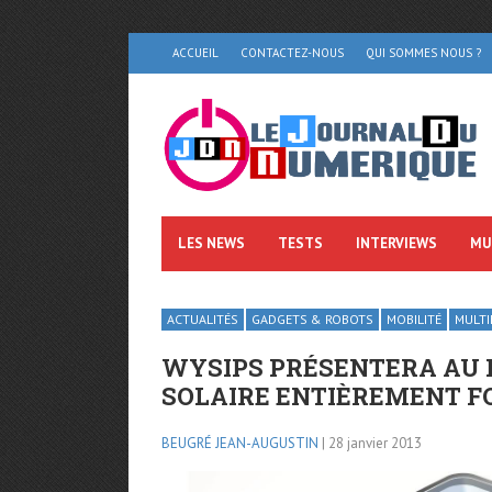
ACCUEIL
CONTACTEZ-NOUS
QUI SOMMES NOUS ?
LES NEWS
TESTS
INTERVIEWS
MU
ACTUALITÉS
GADGETS & ROBOTS
MOBILITÉ
MULTI
WYSIPS PRÉSENTERA AU
SOLAIRE ENTIÈREMEN​T F
BEUGRÉ JEAN-AUGUSTIN
| 28 janvier 2013