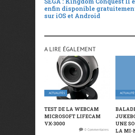
SEGA : Kingdom Conquest II e
enfin disponible gratuitemen
sur iOS et Android
A LIRE ÉGALEMENT
ACTUALITÉS
ACTUALITÉ
TEST DE LA WEBCAM
BALADE
MICROSOFT LIFECAM
JUKEBO
VX-3000
UNE SO
0 Commentaires
LA MI-