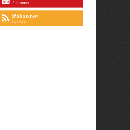
S'abonner
S'abonner
Flux RSS