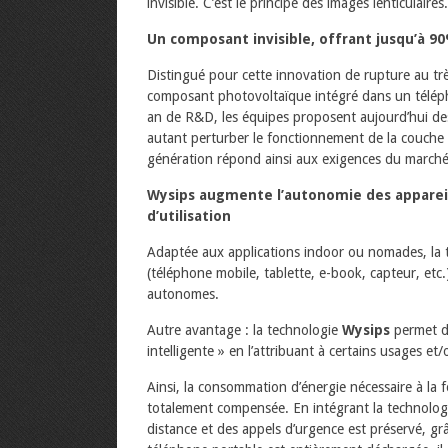
invisible. C’est le principe des images lenticulaires.
Un composant invisible, offrant jusqu’à 9
Distingué pour cette innovation de rupture au tr
composant photovoltaïque intégré dans un téléph
an de R&D, les équipes proposent aujourd’hui de
autant perturber le fonctionnement de la couche ta
génération répond ainsi aux exigences du marché
Wysips augmente l’autonomie des appareils
d’utilisation
Adaptée aux applications indoor ou nomades, la
(téléphone mobile, tablette, e-book, capteur, etc
autonomes.
Autre avantage : la technologie
Wysips
permet de
intelligente » en l’attribuant à certains usages et/
Ainsi, la consommation d’énergie nécessaire à la
totalement compensée. En intégrant la technolo
distance et des appels d’urgence est préservé, gr