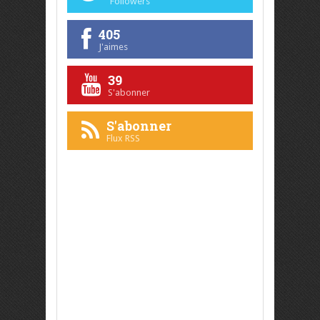
Followers
405
J'aimes
39
S'abonner
S'abonner
Flux RSS