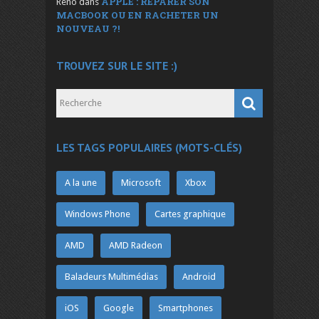
APPLE : RÉPARER SON
Reno
dans
MACBOOK OU EN RACHETER UN
NOUVEAU ?!
TROUVEZ SUR LE SITE :)
LES TAGS POPULAIRES (MOTS-CLÉS)
A la une
Microsoft
Xbox
Windows Phone
Cartes graphique
AMD
AMD Radeon
Baladeurs Multimédias
Android
iOS
Google
Smartphones