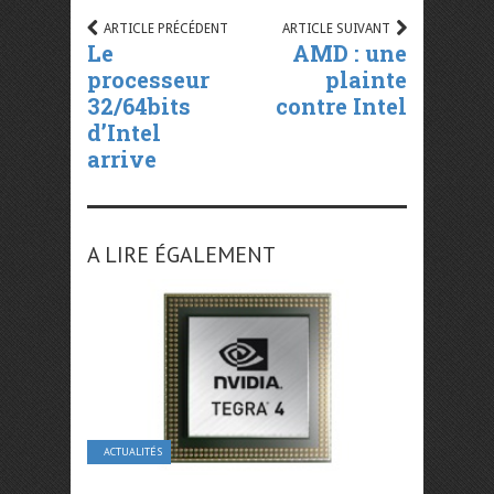
ARTICLE PRÉCÉDENT
ARTICLE SUIVANT
Le
AMD : une
processeur
plainte
32/64bits
contre Intel
d’Intel
arrive
A LIRE ÉGALEMENT
ACTUALITÉS