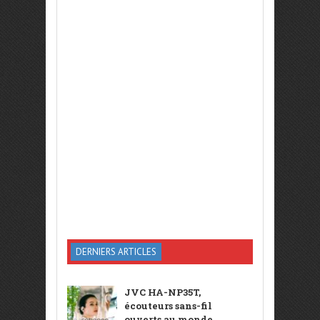
DERNIERS ARTICLES
JVC HA-NP35T,
écouteurs sans-fil
ouverts au monde