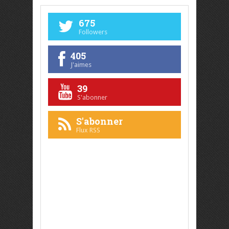
675
Followers
405
J'aimes
39
S'abonner
S'abonner
Flux RSS