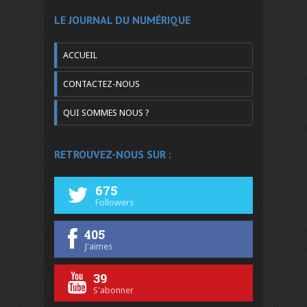
LE JOURNAL DU NUMÉRIQUE
ACCUEIL
CONTACTEZ-NOUS
QUI SOMMES NOUS ?
RETROUVEZ-NOUS SUR :
675
Followers
405
J'aimes
39
S'abonner