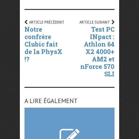
ARTICLE PRÉCÉDENT
ARTICLE SUIVANT
Notre
Test PC
confrère
INpact :
Clubic fait
Athlon 64
de la PhysX
X2 4000+
!?
AM2 et
nForce 570
SLI
A LIRE ÉGALEMENT