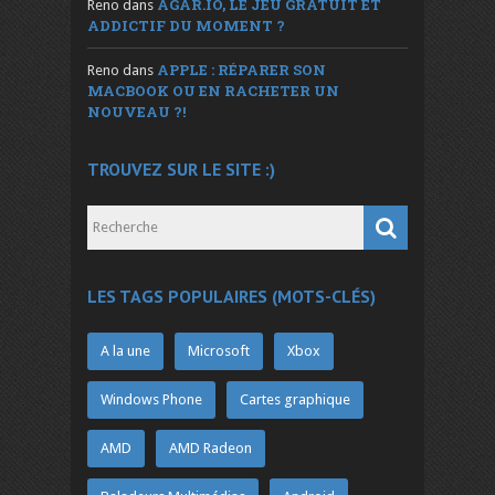
AGAR.IO, LE JEU GRATUIT ET
Reno
dans
ADDICTIF DU MOMENT ?
APPLE : RÉPARER SON
Reno
dans
MACBOOK OU EN RACHETER UN
NOUVEAU ?!
TROUVEZ SUR LE SITE :)
LES TAGS POPULAIRES (MOTS-CLÉS)
A la une
Microsoft
Xbox
Windows Phone
Cartes graphique
AMD
AMD Radeon