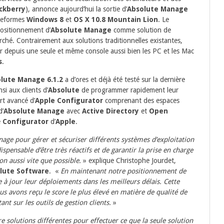
ckberry
), annonce aujourd’hui la sortie d’
Absolute Manage
ateformes
Windows 8
et
OS X 10.8 Mountain Lion
. Le
positionnement d’
Absolute Manage
comme solution de
ché. Contrairement aux solutions traditionnelles existantes,
 depuis une seule et même console aussi bien les PC et les Mac
s
.
lute Manage 6.1.2
a d’ores et déjà été testé sur la dernière
si aux clients d’
Absolute
de programmer rapidement leur
rt avancé d’
Apple Configurator
comprenant des espaces
d’
Absolute Manage
avec
Active Directory
et
Open
e
Configurator
d’
Apple
.
age pour gérer et sécuriser différents systèmes d’exploitation
ispensable d’être très réactifs et de garantir la prise en charge
on aussi vite que possible.
» explique Christophe Jourdet,
lute Software
. «
En maintenant notre positionnement de
 à jour leur déploiements dans les meilleurs délais. Cette
us avons reçu le score le plus élevé en matière de qualité de
t sur les outils de gestion clients.
»
e solutions différentes pour effectuer ce que la seule solution