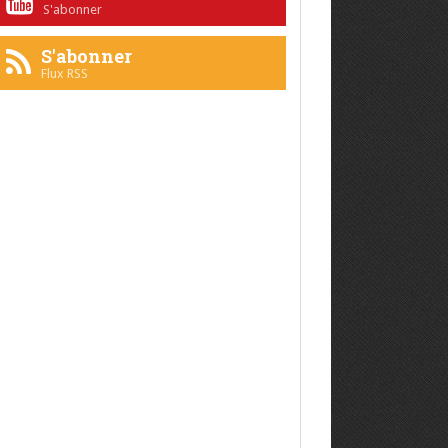
S'abonner
S'abonner
Flux RSS