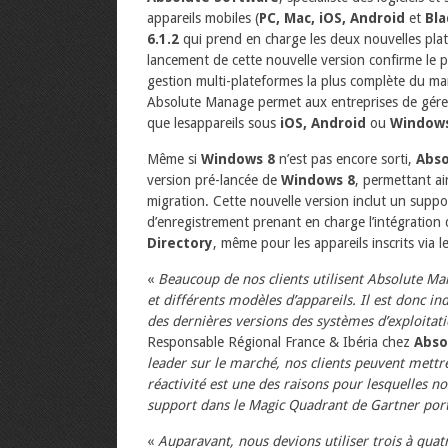
appareils mobiles (
PC, Mac, iOS, Android
et
Bla
6.1.2
qui prend en charge les deux nouvelles pl
lancement de cette nouvelle version confirme le 
gestion multi-plateformes la plus complète du mar
Absolute Manage permet aux entreprises de gérer
que lesappareils sous
iOS, Android
ou
Window
Même si
Windows 8
n’est pas encore sorti,
Abso
version pré-lancée de
Windows 8
, permettant ain
migration. Cette nouvelle version inclut un suppo
d’enregistrement prenant en charge l’intégration 
Directory
, même pour les appareils inscrits via l
«
Beaucoup de nos clients utilisent Absolute Man
et différents modèles d’appareils. Il est donc ind
des dernières versions des systèmes d’exploitati
Responsable Régional France & Ibéria chez
Abso
leader sur le marché, nos clients peuvent mettre
réactivité est une des raisons pour lesquelles no
support dans le Magic Quadrant de Gartner portan
«
Auparavant, nous devions utiliser trois à quatr