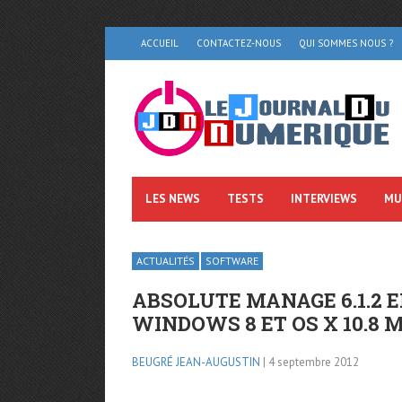
ACCUEIL
CONTACTEZ-NOUS
QUI SOMMES NOUS ?
LES NEWS
TESTS
INTERVIEWS
MU
ACTUALITÉS
SOFTWARE
ABSOLUTE MANAGE 6.1.2 
WINDOWS 8 ET OS X 10.8
BEUGRÉ JEAN-AUGUSTIN
| 4 septembre 2012