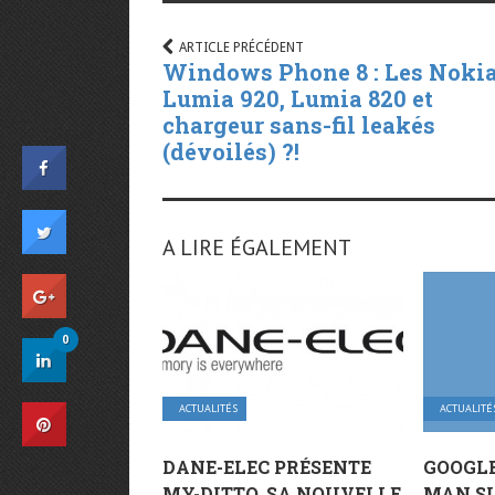
ARTICLE PRÉCÉDENT
Windows Phone 8 : Les Noki
Lumia 920, Lumia 820 et
chargeur sans-fil leakés
(dévoilés) ?!
A LIRE ÉGALEMENT
0
ACTUALITÉS
ACTUALITÉ
DANE-ELEC PRÉSENTE
GOOGLE
MY-DITTO, SA NOUVELLE
MAN SU