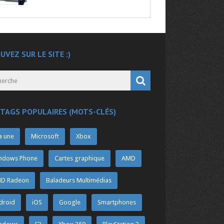
UVEZ SUR LE SITE :)
 TAGS POPULAIRES (MOTS-CLÉS)
a une
Microsoft
Xbox
ndows Phone
Cartes graphique
AMD
D Radeon
Baladeurs Multimédias
droid
iOS
Google
Smartphones