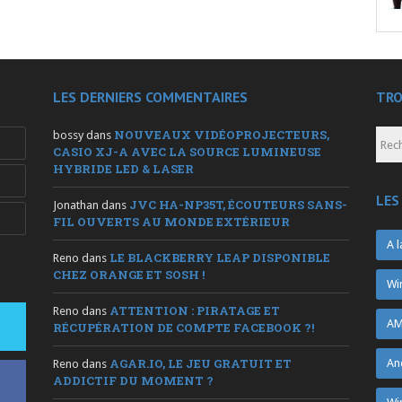
LES DERNIERS COMMENTAIRES
TRO
NOUVEAUX VIDÉOPROJECTEURS,
bossy
dans
CASIO XJ-A AVEC LA SOURCE LUMINEUSE
HYBRIDE LED & LASER
LES
JVC HA-NP35T, ÉCOUTEURS SANS-
Jonathan
dans
FIL OUVERTS AU MONDE EXTÉRIEUR
A l
LE BLACKBERRY LEAP DISPONIBLE
Reno
dans
CHEZ ORANGE ET SOSH !
Wi
ATTENTION : PIRATAGE ET
Reno
dans
AM
RÉCUPÉRATION DE COMPTE FACEBOOK ?!
AGAR.IO, LE JEU GRATUIT ET
An
Reno
dans
ADDICTIF DU MOMENT ?