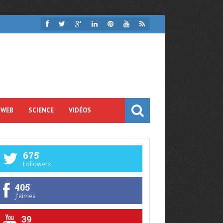
 WEB
SCIENCE
VIDÉOS
675
Followers
405
J'aimes
39