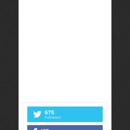
675
Followers