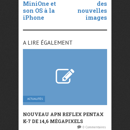
MiniOne et
des
son OS à la
nouvelles
iPhone
images
A LIRE ÉGALEMENT
ACTUALITÉS
NOUVEAU APN REFLEX PENTAX
K-7 DE 14,6 MÉGAPIXELS
0 Commentaires