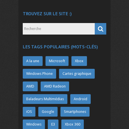
TROUVEZ SUR LE SITE :)
LES TAGS POPULAIRES (MOTS-CLÉS)
A la une
Microsoft
Xbox
Windows Phone
Cartes graphique
AMD
AMD Radeon
Baladeurs Multimédias
Android
iOS
Google
Smartphones
Windows
E3
Xbox 360