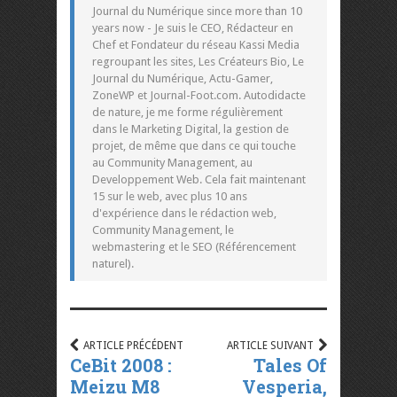
Journal du Numérique since more than 10
years now - Je suis le CEO, Rédacteur en
Chef et Fondateur du réseau Kassi Media
regroupant les sites, Les Créateurs Bio, Le
Journal du Numérique, Actu-Gamer,
ZoneWP et Journal-Foot.com. Autodidacte
de nature, je me forme régulièrement
dans le Marketing Digital, la gestion de
projet, de même que dans ce qui touche
au Community Management, au
Developpement Web. Cela fait maintenant
15 sur le web, avec plus 10 ans
d'expérience dans le rédaction web,
Community Management, le
webmastering et le SEO (Référencement
naturel).
ARTICLE PRÉCÉDENT
ARTICLE SUIVANT
CeBit 2008 :
Tales Of
Meizu M8
Vesperia,