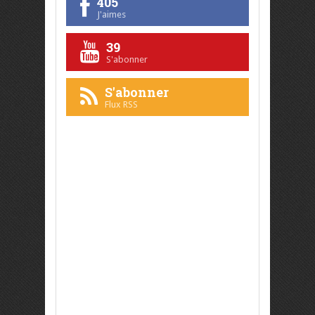
405
J'aimes
39
S'abonner
S'abonner
Flux RSS