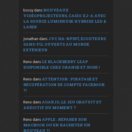
NOUVEAUX
bossy
dans
VIDÉOPROJECTEURS, CASIO XJ-A AVEC
LA SOURCE LUMINEUSE HYBRIDE LED &
LASER
JVC HA-NP35T, ÉCOUTEURS
Jonathan
dans
SANS-FIL OUVERTS AU MONDE
EXTÉRIEUR
LE BLACKBERRY LEAP
Reno
dans
DISPONIBLE CHEZ ORANGE ET SOSH !
ATTENTION : PIRATAGE ET
Reno
dans
RÉCUPÉRATION DE COMPTE FACEBOOK
?!
AGAR.IO, LE JEU GRATUIT ET
Reno
dans
ADDICTIF DU MOMENT ?
APPLE : RÉPARER SON
Reno
dans
MACBOOK OU EN RACHETER UN
NOUVEAU ?!