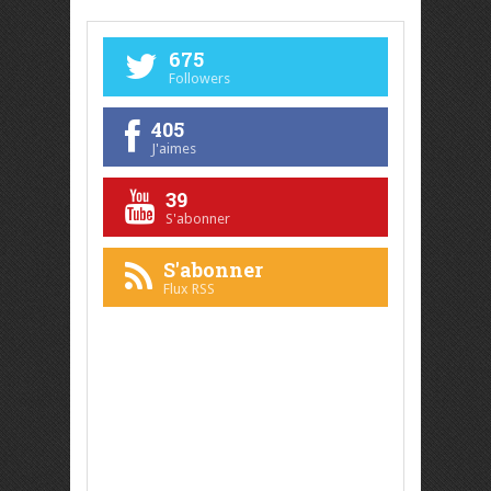
675
Followers
405
J'aimes
39
S'abonner
S'abonner
Flux RSS