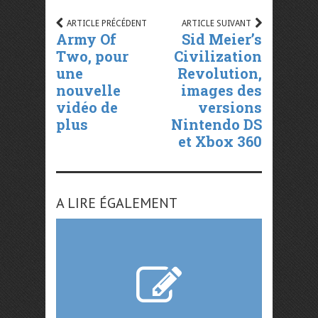
ARTICLE PRÉCÉDENT
ARTICLE SUIVANT
Army Of
Sid Meier’s
Two, pour
Civilization
une
Revolution,
nouvelle
images des
vidéo de
versions
plus
Nintendo DS
et Xbox 360
A LIRE ÉGALEMENT