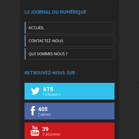
LE JOURNAL DU NUMÉRIQUE
ACCUEIL
CONTACTEZ-NOUS
QUI SOMMES NOUS ?
RETROUVEZ-NOUS SUR :
675
Followers
405
J'aimes
39
S'abonner