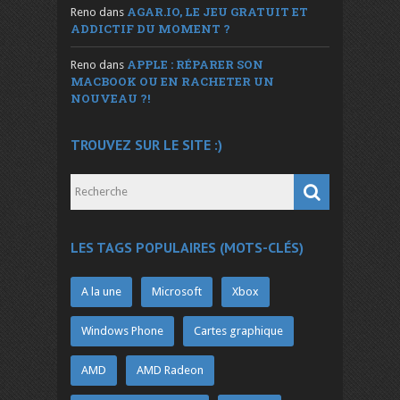
AGAR.IO, LE JEU GRATUIT ET
Reno
dans
ADDICTIF DU MOMENT ?
APPLE : RÉPARER SON
Reno
dans
MACBOOK OU EN RACHETER UN
NOUVEAU ?!
TROUVEZ SUR LE SITE :)
LES TAGS POPULAIRES (MOTS-CLÉS)
A la une
Microsoft
Xbox
Windows Phone
Cartes graphique
AMD
AMD Radeon