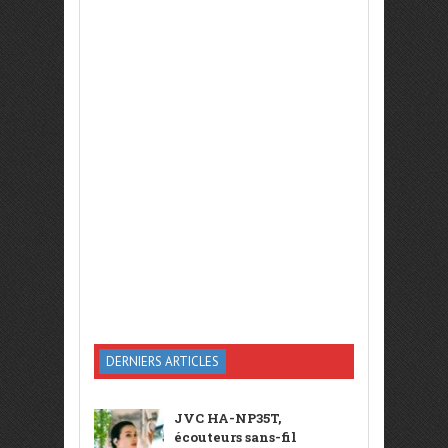
DERNIERS ARTICLES
JVC HA-NP35T,
écouteurs sans-fil