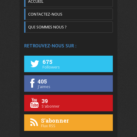
ACCUEIL
CONTACTEZ-NOUS
QUI SOMMES NOUS ?
RETROUVEZ-NOUS SUR :
675
Followers
405
J'aimes
39
S'abonner
S'abonner
Flux RSS