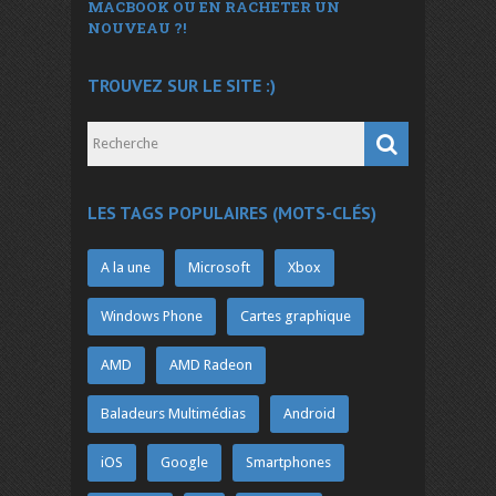
MACBOOK OU EN RACHETER UN
NOUVEAU ?!
TROUVEZ SUR LE SITE :)
LES TAGS POPULAIRES (MOTS-CLÉS)
A la une
Microsoft
Xbox
Windows Phone
Cartes graphique
AMD
AMD Radeon
Baladeurs Multimédias
Android
iOS
Google
Smartphones