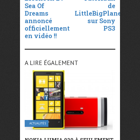
Sea Of
de
Dreams
LittleBigPlanet
annoncé
sur Sony
officiellement
PS3
en vidéo !!
A LIRE ÉGALEMENT
ACTUALITÉS
NOKIA LUMIA 920 À SEULEMENT