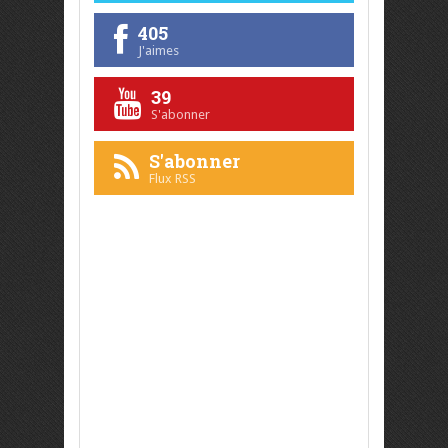
405
J'aimes
39
S'abonner
S'abonner
Flux RSS