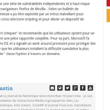
r une série de vulnérabilités indépendantes et à haut risque
navigateurs Firefox de Mozilla . Selon un bulletin de
érieuse a pu être exploitée par un intrus malveillant pour
ross site/zone scripting et pour dévier un dispositif de
nt critiques" et recommande que les utilisateurs optent pour un
ère une pièce rapportée complète. Pour sa part, Microsoft l’a
ans l’IE et a signalé un work around provisoire pour protéger des
que les utilisateurs installent la difficulté cumulative la plus
ller" classe l’option à travers un domaine.
ustin
 at Le Journal du Numérique since more than 10 years now - Je suis
ondateur du réseau Kassi Media regroupant les sites, Les
Numérique, Actu-Gamer, ZoneWP et Journal-Foot.com. Autodidacte
rement dans le Marketing Digital, la gestion de projet, de même