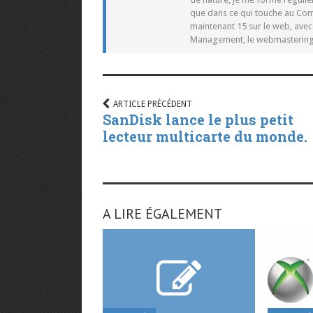
que dans ce qui touche au Co
maintenant 15 sur le web, ave
Management, le webmastering e
ARTICLE PRÉCÉDENT
SanDisk lance le plus petit
lecteur multicarte du monde.
A LIRE ÉGALEMENT