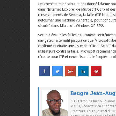
Les chercheurs de sécurité ont donné l’alarme pou
dans l’Internet Explorer de Microsoft Corp et des 
renseignements de Secunia, la faille d’IE la plus s
détourner une machine vulnérable, pour conduire c
sécurité dans Microsoft Windows XP SP2.
Secunia évalue les failles d’IE comme "extrêmeme
navigateur alternatif jusqu’à ce que Microsoft lib
confirmé et étudie une issue de "Clic et Scroll" d
utilisateurs contre la faille. Microsoft recommande 
récente pour l’IE et neutralisent la le "copier – co
Beugré Jean-Aug
CEO, Editor in Chief & Founder
le CEO, Rédacteur en Chef et F
Créateurs Bio, Le Journal du 
de nature, je me forme réguliè