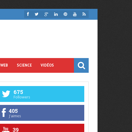
 WEB
SCIENCE
VIDÉOS
675
Followers
405
J'aimes
39