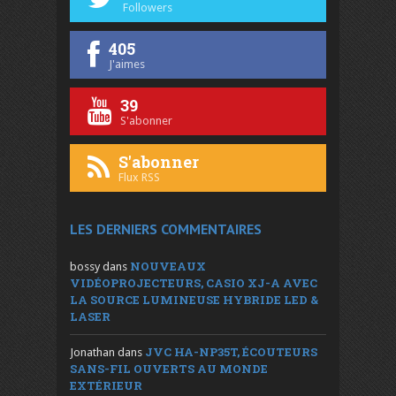
Followers
405
J'aimes
39
S'abonner
S'abonner
Flux RSS
LES DERNIERS COMMENTAIRES
NOUVEAUX
bossy
dans
VIDÉOPROJECTEURS, CASIO XJ-A AVEC
LA SOURCE LUMINEUSE HYBRIDE LED &
LASER
JVC HA-NP35T, ÉCOUTEURS
Jonathan
dans
SANS-FIL OUVERTS AU MONDE
EXTÉRIEUR