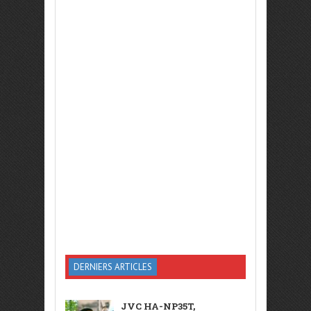
DERNIERS ARTICLES
JVC HA-NP35T,