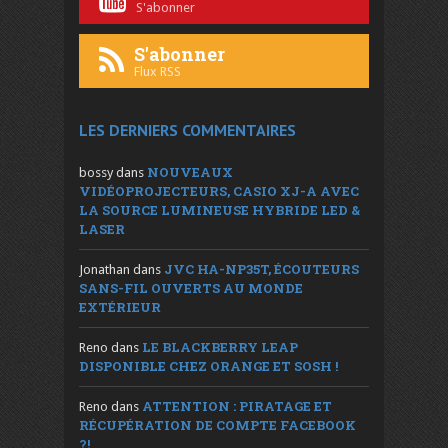
S'abonner
S'abonner
Flux RSS
LES DERNIERS COMMENTAIRES
NOUVEAUX
bossy
dans
VIDÉOPROJECTEURS, CASIO XJ-A AVEC
LA SOURCE LUMINEUSE HYBRIDE LED &
LASER
JVC HA-NP35T, ÉCOUTEURS
Jonathan
dans
SANS-FIL OUVERTS AU MONDE
EXTÉRIEUR
LE BLACKBERRY LEAP
Reno
dans
DISPONIBLE CHEZ ORANGE ET SOSH !
ATTENTION : PIRATAGE ET
Reno
dans
RÉCUPÉRATION DE COMPTE FACEBOOK
?!