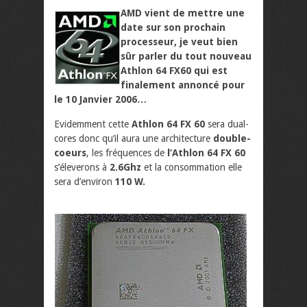
AMD vient de mettre une
date sur son prochain
processeur, je veut bien
sûr parler du tout nouveau
Athlon 64 FX60 qui est
finalement annoncé pour
le 10 Janvier 2006…
Evidemment cette
Athlon 64 FX 60
sera dual-
cores donc qu’il aura une architecture
double-
coeurs
, les fréquences de
l’Athlon 64 FX 60
s’éleverons à
2.6Ghz
et la consommation elle
sera d’environ
110 W.