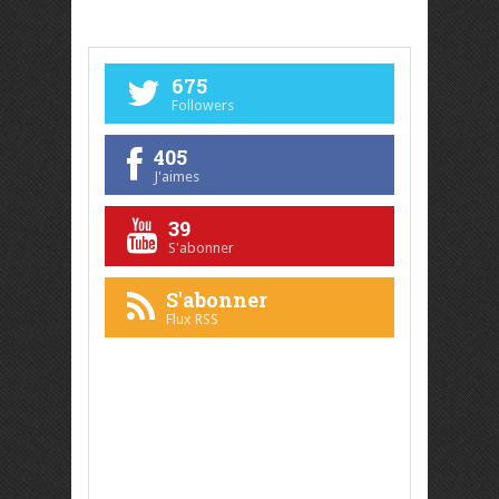
675
Followers
405
J'aimes
39
S'abonner
S'abonner
Flux RSS