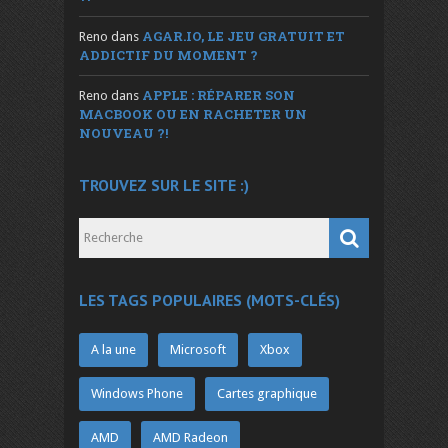
AGAR.IO, LE JEU GRATUIT ET
Reno
dans
ADDICTIF DU MOMENT ?
APPLE : RÉPARER SON
Reno
dans
MACBOOK OU EN RACHETER UN
NOUVEAU ?!
TROUVEZ SUR LE SITE :)
LES TAGS POPULAIRES (MOTS-CLÉS)
A la une
Microsoft
Xbox
Windows Phone
Cartes graphique
AMD
AMD Radeon