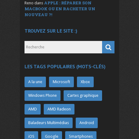
APPLE : RÉPARER SON
Reno
dans
MACBOOK OU EN RACHETER UN
NOUVEAU ?!
TROUVEZ SUR LE SITE :)
LES TAGS POPULAIRES (MOTS-CLÉS)
A la une
Microsoft
Xbox
Windows Phone
Cartes graphique
AMD
AMD Radeon
Baladeurs Multimédias
Android
iOS
Google
Smartphones