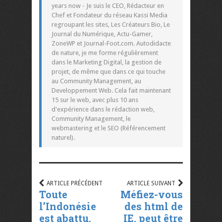
years now - Je suis le CEO, Rédacteur en
Chef et Fondateur du réseau Kassi Media
regroupant les sites, Les Créateurs Bio, Le
Journal du Numérique, Actu-Gamer,
ZoneWP et Journal-Foot.com. Autodidacte
de nature, je me forme régulièrement
dans le Marketing Digital, la gestion de
projet, de même que dans ce qui touche
au Community Management, au
Developpement Web. Cela fait maintenant
15 sur le web, avec plus 10 ans
d'expérience dans le rédaction web,
Community Management, le
webmastering et le SEO (Référencement
naturel).
ARTICLE PRÉCÉDENT
ARTICLE SUIVANT
Toute
Méfiez-vous
l’Indonésie
des html de
est abattu.
IE, peut être