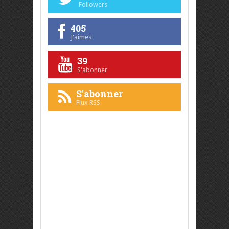
Followers
405
J'aimes
39
S'abonner
S'abonner
Flux RSS