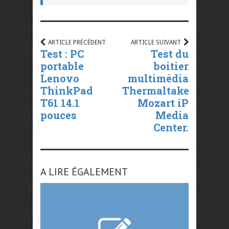
ARTICLE PRÉCÉDENT
ARTICLE SUIVANT
Test : PC
Test du
portable
boitier
Lenovo
multimédia
ThinkPad
Thermaltake
T61 14.1
Mozart iP
pouces
Media
Center.
A LIRE ÉGALEMENT