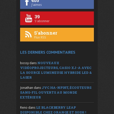
405
J'aimes
39
S'abonner
S'abonner
Flux RSS
LES DERNIERS COMMENTAIRES
NOUVEAUX
bossy
dans
VIDÉOPROJECTEURS, CASIO XJ-A AVEC
LA SOURCE LUMINEUSE HYBRIDE LED &
LASER
JVC HA-NP35T, ÉCOUTEURS
Jonathan
dans
SANS-FIL OUVERTS AU MONDE
EXTÉRIEUR
LE BLACKBERRY LEAP
Reno
dans
DISPONIBLE CHEZ ORANGE ET SOSH !