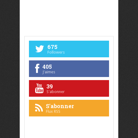
675
Followers
405
J'aimes
39
S'abonner
S'abonner
Flux RSS