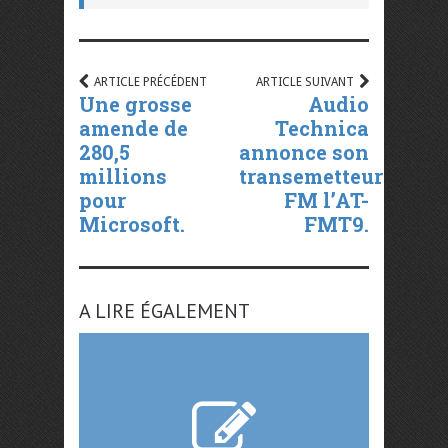
ARTICLE PRÉCÉDENT
ARTICLE SUIVANT
Une grosse
Audio
amende de
Technica
280,5
annonce son
millions
transemetteur
pour
FM l’AT-
Microsoft.
FMT9.
A LIRE ÉGALEMENT