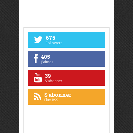
675
Followers
405
J'aimes
39
S'abonner
S'abonner
Flux RSS