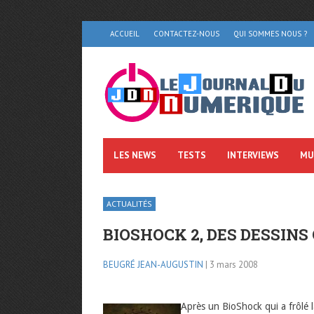
ACCUEIL
CONTACTEZ-NOUS
QUI SOMMES NOUS ?
LES NEWS
TESTS
INTERVIEWS
MU
ACTUALITÉS
BIOSHOCK 2, DES DESSINS
BEUGRÉ JEAN-AUGUSTIN
| 3 mars 2008
Après un BioShock qui a frôlé 