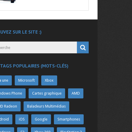
UVEZ SUR LE SITE :)
 TAGS POPULAIRES (MOTS-CLÉS)
a une
Microsoft
Xbox
ndows Phone
Cartes graphique
AMD
D Radeon
Baladeurs Multimédias
droid
iOS
Google
Smartphones