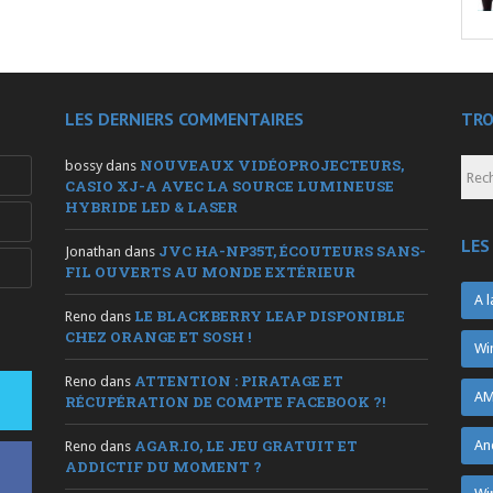
LES DERNIERS COMMENTAIRES
TRO
NOUVEAUX VIDÉOPROJECTEURS,
bossy
dans
CASIO XJ-A AVEC LA SOURCE LUMINEUSE
HYBRIDE LED & LASER
LES
JVC HA-NP35T, ÉCOUTEURS SANS-
Jonathan
dans
FIL OUVERTS AU MONDE EXTÉRIEUR
A l
LE BLACKBERRY LEAP DISPONIBLE
Reno
dans
CHEZ ORANGE ET SOSH !
Wi
ATTENTION : PIRATAGE ET
Reno
dans
AM
RÉCUPÉRATION DE COMPTE FACEBOOK ?!
AGAR.IO, LE JEU GRATUIT ET
An
Reno
dans
ADDICTIF DU MOMENT ?