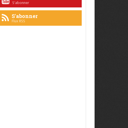
S'abonner
S'abonner
Flux RSS