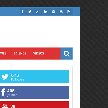
 WEB
SCIENCE
VIDÉOS
675
Followers
405
J'aimes
39