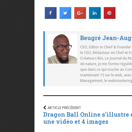
Beugré Jean-Aug
CEO, Editor in Chief & Founder
le CEO, Rédacteur en Chef et F
Créateurs Bio, Le Journal du 
de nature, je me forme réguliè
que dans ce qui touche au Co
maintenant 15 sur le web, ave
Management, le webmastering e
ARTICLE PRÉCÉDENT
Dragon Ball Online s’illustre 
une vidéo et 4 images