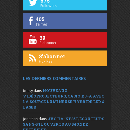
675
Followers
405
J'aimes
39
S'abonner
S'abonner
Flux RSS
LES DERNIERS COMMENTAIRES
NOUVEAUX
bossy
dans
VIDÉOPROJECTEURS, CASIO XJ-A AVEC
LA SOURCE LUMINEUSE HYBRIDE LED &
LASER
JVC HA-NP35T, ÉCOUTEURS
Jonathan
dans
SANS-FIL OUVERTS AU MONDE
EXTÉRIEUR