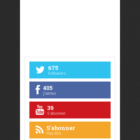
675
Followers
405
J'aimes
39
S'abonner
S'abonner
Flux RSS