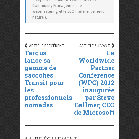
Community Management, le
webmastering et le SEO (Référencement
naturel).
ARTICLE PRÉCÉDENT
ARTICLE SUIVANT
Targus
La
lance sa
Worldwide
gamme de
Partner
sacoches
Conference
Transit pour
(WPC) 2012
les
inaugurée
professionnels
par Steve
nomades
Ballmer, CEO
de Microsoft