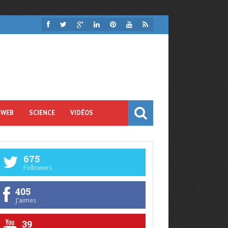
 WEB
SCIENCE
VIDÉOS
675
Followers
405
J'aimes
39