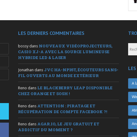
LES DERNIERS COMMENTAIRES
TRO
NOUVEAUX VIDÉOPROJECTEURS,
bossy
dans
CASIO XJ-A AVEC LA SOURCE LUMINEUSE
HYBRIDE LED & LASER
LES
JVC HA-NP35T, ÉCOUTEURS SANS-
Jonathan
dans
FIL OUVERTS AU MONDE EXTÉRIEUR
A l
LE BLACKBERRY LEAP DISPONIBLE
Reno
dans
CHEZ ORANGE ET SOSH !
Wi
ATTENTION : PIRATAGE ET
Reno
dans
AM
RÉCUPÉRATION DE COMPTE FACEBOOK ?!
AGAR.IO, LE JEU GRATUIT ET
An
Reno
dans
ADDICTIF DU MOMENT ?