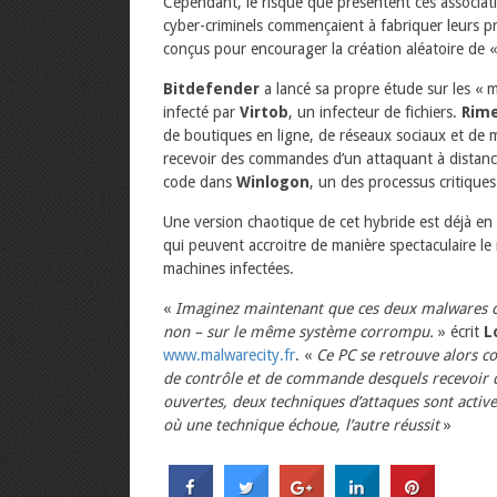
Cependant, le risque que présentent ces associa
cyber-criminels commençaient à fabriquer leurs 
conçus pour encourager la création aléatoire de 
Bitdefender
a lancé sa propre étude sur les « 
infecté par
Virtob
, un infecteur de fichiers.
Rim
de boutiques en ligne, de réseaux sociaux et de m
recevoir des commandes d’un attaquant à distance
code dans
Winlogon
, un des processus critique
Une version chaotique de cet hybride est déjà en
qui peuvent accroitre de manière spectaculaire le 
machines infectées.
«
Imaginez maintenant que ces deux malwares c
non – sur le même système corrompu.
» écrit
L
www.malwarecity.fr
. «
Ce PC se retrouve alors c
de contrôle et de commande desquels recevoir d
ouvertes, deux techniques d’attaques sont activ
où une technique échoue, l’autre réussit
»