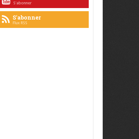
S'abonner
S'abonner
Flux RSS