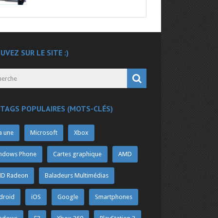
UVEZ SUR LE SITE :)
 TAGS POPULAIRES (MOTS-CLÉS)
a une
Microsoft
Xbox
ndows Phone
Cartes graphique
AMD
D Radeon
Baladeurs Multimédias
droid
iOS
Google
Smartphones