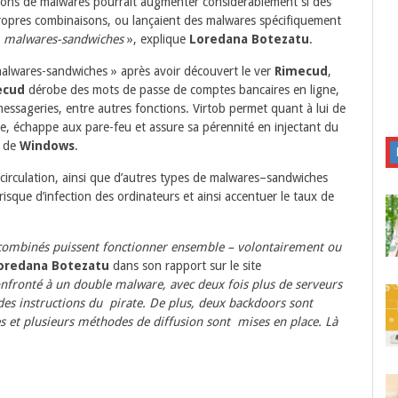
tions de malwares pourrait augmenter considérablement si des
propres combinaisons, ou lançaient des malwares spécifiquement
«
malwares-sandwiches
», explique
Loredana Botezatu
.
malwares-sandwiches » après avoir découvert le ver
Rimecud
,
ecud
dérobe des mots de passe de comptes bancaires en ligne,
essageries, entre autres fonctions. Virtob permet quant à lui de
, échappe aux pare-feu et assure sa pérennité en injectant du
s de
Windows
.
 circulation, ainsi que d’autres types de malwares–sandwiches
risque d’infection des ordinateurs et ainsi accentuer le taux de
ombinés puissent fonctionner ensemble – volontairement ou
oredana Botezatu
dans son rapport sur le site
onfronté à un double malware, avec deux fois plus de serveurs
es instructions du pirate. De plus, deux backdoors sont
es et plusieurs méthodes de diffusion sont mises en place. Là