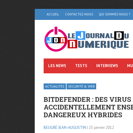
ACCUEIL
CONTACTEZ-NOUS
QUI SOMMES NOUS ?
LES NEWS
TESTS
INTERVIEWS
MU
ACTUALITÉS
SECURITÉ & WEB
BITDEFENDER : DES VIRU
ACCIDENTELLEMENT ENSE
DANGEREUX HYBRIDES
BEUGRÉ JEAN-AUGUSTIN
| 25 janvier 2012