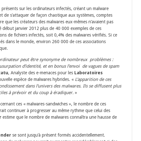
à présents sur les ordinateurs infectés, créant un malware
et de s’attaquer de façon chaotique aux systèmes, comptes
ère que les créateurs des malwares eux-mêmes n’avaient pas
é début janvier 2012 plus de 40 000 exemples de ces
ions de fichiers infectés, soit 0,4% des malwares vérifiés. Si ce
imés dans le monde, environ 260 000 de ces associations
ique.
e ordinateur peut être synonyme de nombreux problèmes :
usurpation d’identité, et en bonus l’envoi de vagues de spam
zatu
, Analyste des e-menaces pour les
Laboratoires
 nouvelle espèce de malwares hybrides. «
L’apparition de ces
dissement dans l’univers des malwares. Ils se diffusent plus
ciles à prévoir et du coup à éradiquer.
»
oncernant ces « malwares-sandwiches », le nombre de ces
rait continuer à progresser au même rythme que celui des
r
estime que le nombre de malwares connaîtra une hausse de
ender
se sont jusqu’à présent formés accidentellement.