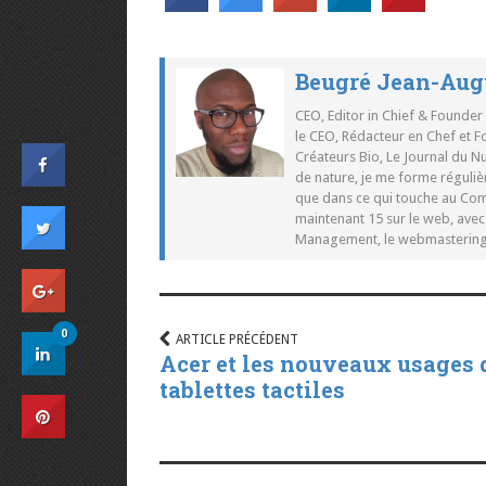
Beugré Jean-Aug
CEO, Editor in Chief & Founder
le CEO, Rédacteur en Chef et F
Créateurs Bio, Le Journal du 
de nature, je me forme réguliè
que dans ce qui touche au Co
maintenant 15 sur le web, ave
Management, le webmastering e
0
ARTICLE PRÉCÉDENT
Acer et les nouveaux usages 
tablettes tactiles