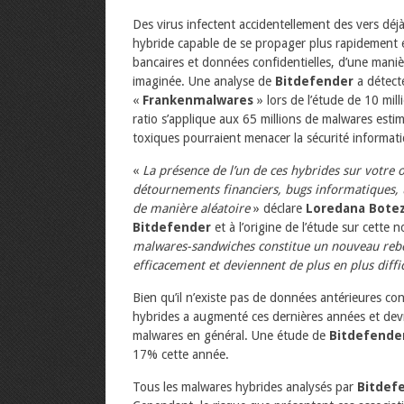
Des virus infectent accidentellement des vers déj
hybride capable de se propager plus rapidement 
bancaires et données confidentielles, d’une mani
imaginée. Une analyse de
Bitdefender
a détect
«
Frankenmalwares
» lors de l’étude de 10 mill
ratio s’applique aux 65 millions de malwares est
toxiques pourraient menacer la sécurité informat
«
La présence de l’un de ces hybrides sur votr
détournements financiers, bugs informatiques, 
de manière aléatoire
» déclare
Loredana Bote
Bitdefender
et à l’origine de l’étude sur cette
malwares-sandwiches constitue un nouveau rebon
efficacement et deviennent de plus en plus diffi
Bien qu’il n’existe pas de données antérieures c
hybrides a augmenté ces dernières années et dev
malwares en général. Une étude de
Bitdefende
17% cette année.
Tous les malwares hybrides analysés par
Bitdef