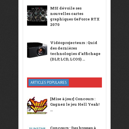
MSI dévoile ses
nouvelles cartes
graphiques GeForce RTX
2070
Vidéoprojecteurs : Quid
des dernières
technologies d’affichage
(DLP, LCD, LCOS) ...
ARTICLES POPULAIRES
[Mise à jour] Concours :
Gagnez le jeu Hell Yeah!
...
Concours : Des brosses à