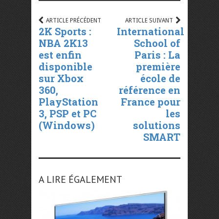
ARTICLE PRÉCÉDENT
ARTICLE SUIVANT
2K Sports :
International
NBA 2K13
School of
est enfin
Paris : La
disponible
première
sur Xbox
école de
360,
référence en
PlayStation
France pour
3, PSP et PC
les
(Windows)
solutions
SMART
A LIRE ÉGALEMENT