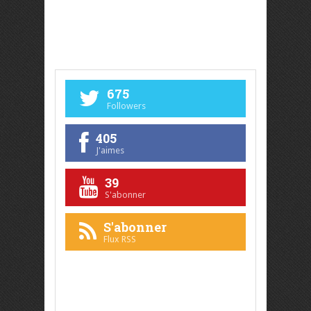
675
Followers
405
J'aimes
39
S'abonner
S'abonner
Flux RSS