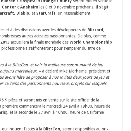
Children’s Hospital
d’
Orange County
seront mis en vente le
 Center
d’
Anaheim
les 8 et 9 novembre prochains. Il s’agit
arcraft
,
Diablo
, et
StarCraft
, un rassemblement
ces et à des discussions avec les développeurs de
Blizzard
,
 de nombreuses autres activités passionnantes. De plus, comme
 2013
accueillera la finale mondiale des
World Championship
 professionnels s’affronteront pour s’emparer du titre de
 à la BlizzCon, et voir la meilleure communauté de jeu
oujours merveilleux,
» a déclaré Mike Morhaime, président et
s avons hâte de proposer à nos invités deux jours de jeu et
ler certains des passionnants nouveaux projets sur lesquels
5 $ pièce et seront mis en vente sur le site officiel de la
a première commencera le mercredi 24 avril à 19h00, heure de
ris
), et la seconde le 27 avril à 10h00, heure de Californie
, qui incluent l’accès à la
BlizzCon
, seront disponibles au prix