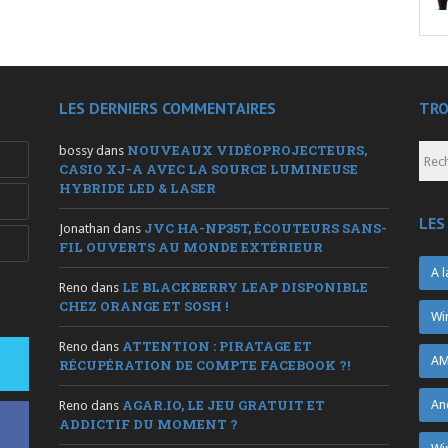
LES DERNIERS COMMENTAIRES
TRO
NOUVEAUX VIDÉOPROJECTEURS,
bossy
dans
CASIO XJ-A AVEC LA SOURCE LUMINEUSE
HYBRIDE LED & LASER
LES
JVC HA-NP35T, ÉCOUTEURS SANS-
Jonathan
dans
FIL OUVERTS AU MONDE EXTÉRIEUR
A l
LE BLACKBERRY LEAP DISPONIBLE
Reno
dans
CHEZ ORANGE ET SOSH !
Wi
ATTENTION : PIRATAGE ET
Reno
dans
AM
RÉCUPÉRATION DE COMPTE FACEBOOK ?!
AGAR.IO, LE JEU GRATUIT ET
An
Reno
dans
ADDICTIF DU MOMENT ?