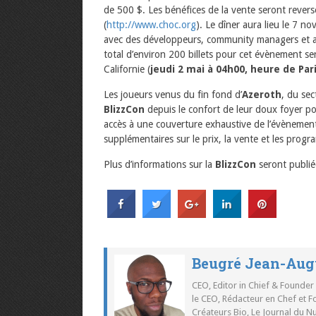
de 500 $. Les bénéfices de la vente seront rever
(
http://www.choc.org
). Le dîner aura lieu le 7 n
avec des développeurs, community managers et au
total d’environ 200 billets pour cet évènement se
Californie (
jeudi 2 mai à 04h00, heure de Par
Les joueurs venus du fin fond d’
Azeroth
, du se
BlizzCon
depuis le confort de leur doux foyer pou
accès à une couverture exhaustive de l’évènement e
supplémentaires sur le prix, la vente et les prog
Plus d’informations sur la
BlizzCon
seront publié
Beugré Jean-Aug
CEO, Editor in Chief & Founder
le CEO, Rédacteur en Chef et F
Créateurs Bio, Le Journal du 