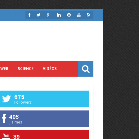
 WEB
SCIENCE
VIDÉOS
675
Followers
405
J'aimes
39