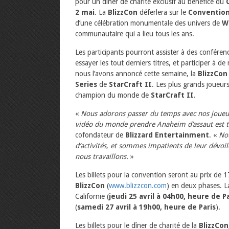
pour un dîner de charité exclusif au bénéfice du
2 mai
. La
BlizzCon
déferlera sur le
Convention
d’une célébration monumentale des univers de
W
communautaire qui a lieu tous les ans.
Les participants pourront assister à des conféren
essayer les tout derniers titres, et participer à
nous l’avons annoncé cette semaine, la
BlizzCon
Series
de
StarCraft II
. Les plus grands joueurs
champion du monde de
StarCraft II
.
«
Nous adorons passer du temps avec nos joueurs
vidéo du monde prendre Anaheim d’assaut est t
cofondateur de
Blizzard Entertainment
. «
Nou
d’activités, et sommes impatients de leur dévoi
nous travaillons.
»
Les billets pour la convention seront au prix de 17
BlizzCon
(
www.blizzcon.com
) en deux phases. L
Californie (
jeudi 25 avril à 04h00, heure de Pa
(
samedi 27 avril à 19h00, heure de Paris
).
Les billets pour le dîner de charité de la
BlizzCon