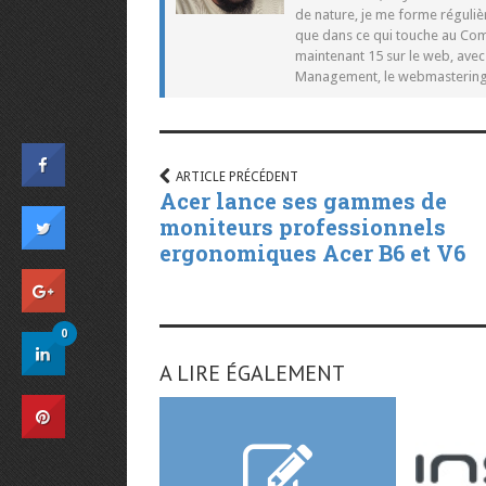
de nature, je me forme réguliè
que dans ce qui touche au Co
maintenant 15 sur le web, ave
Management, le webmastering e
ARTICLE PRÉCÉDENT
Acer lance ses gammes de
moniteurs professionnels
ergonomiques Acer B6 et V6
0
A LIRE ÉGALEMENT