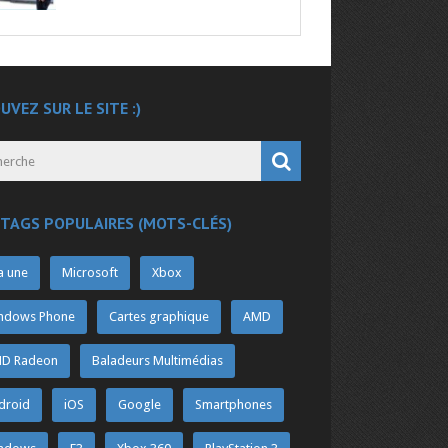
UVEZ SUR LE SITE :)
 TAGS POPULAIRES (MOTS-CLÉS)
a une
Microsoft
Xbox
ndows Phone
Cartes graphique
AMD
D Radeon
Baladeurs Multimédias
droid
iOS
Google
Smartphones