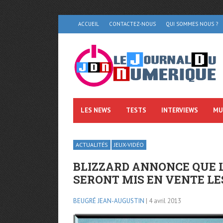
ACCUEIL
CONTACTEZ-NOUS
QUI SOMMES NOUS ?
LES NEWS
TESTS
INTERVIEWS
MU
ACTUALITÉS
JEUX-VIDÉO
BLIZZARD ANNONCE QUE LE
SERONT MIS EN VENTE LES
BEUGRÉ JEAN-AUGUSTIN
| 4 avril 2013