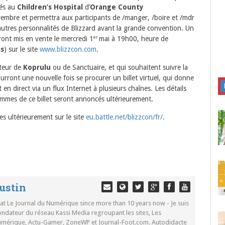
sés au
Children’s Hospital
d’
Orange County
ovembre et permettra aux participants de /manger, /boire et /mdr
tres personnalités de Blizzard avant la grande convention. Un
ront mis en vente le mercredi 1
mai à 19h00, heure de
er
is
) sur le site
www.blizzcon.com
.
cteur de
Koprulu
ou de Sanctuaire, et qui souhaitent suivre la
rront une nouvelle fois se procurer un billet virtuel, qui donne
n direct via un flux Internet à plusieurs chaînes. Les détails
rammes de ce billet seront annoncés ultérieurement.
es ultérieurement sur le site
eu.battle.net/blizzcon/fr/
.
ustin
 at Le Journal du Numérique since more than 10 years now - Je suis
ondateur du réseau Kassi Media regroupant les sites, Les
Numérique, Actu-Gamer, ZoneWP et Journal-Foot.com. Autodidacte