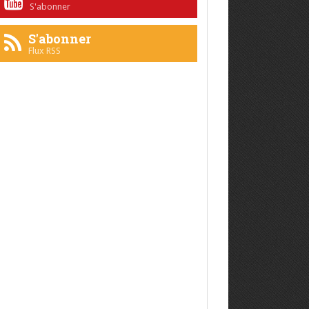
S'abonner
S'abonner
Flux RSS