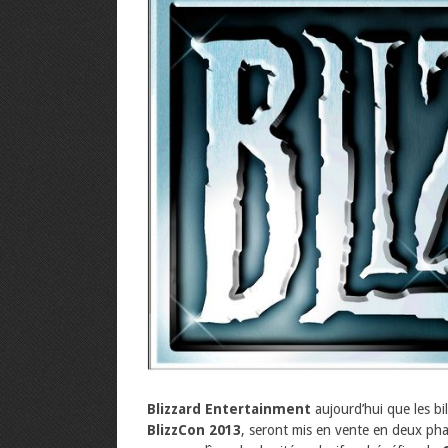
Blizzard Entertainment
aujourd’hui que les bi
BlizzCon 2013
, seront mis en vente en deux ph