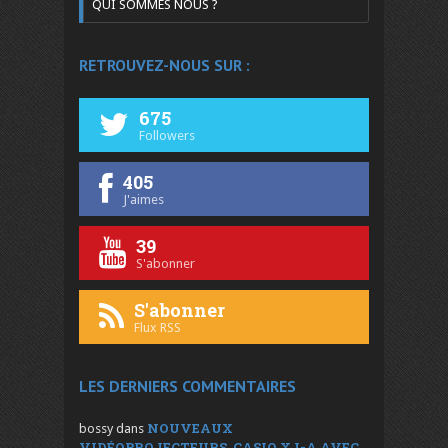
QUI SOMMES NOUS ?
RETROUVEZ-NOUS SUR :
675
Followers
405
J'aimes
39
S'abonner
S'abonner
Flux RSS
LES DERNIERS COMMENTAIRES
NOUVEAUX
bossy
dans
VIDÉOPROJECTEURS, CASIO XJ-A AVEC