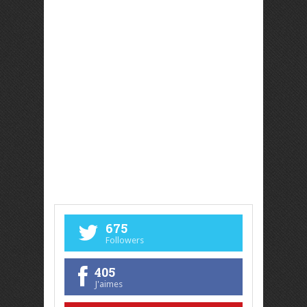
675
Followers
405
J'aimes