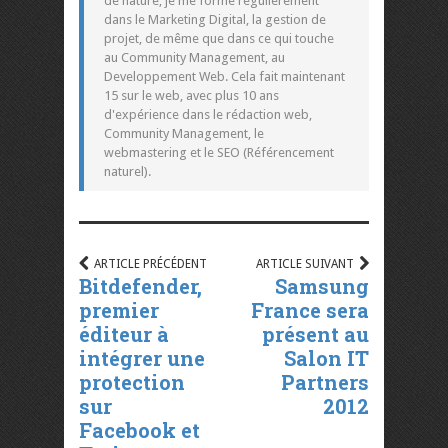
de nature, je me forme régulièrement
dans le Marketing Digital, la gestion de
projet, de même que dans ce qui touche
au Community Management, au
Developpement Web. Cela fait maintenant
15 sur le web, avec plus 10 ans
d'expérience dans le rédaction web,
Community Management, le
webmastering et le SEO (Référencement
naturel).
ARTICLE PRÉCÉDENT
ARTICLE SUIVANT
Bitdefender,
Samsung
premier
France sera
éditeur à
présent au
intégrer une
Salon IT
protection
Partners
sur
2012
Facebook et