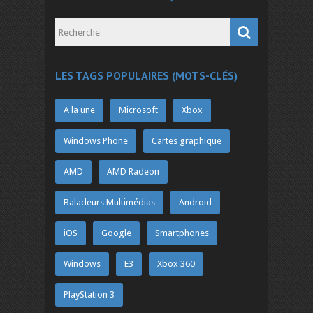
LES TAGS POPULAIRES (MOTS-CLÉS)
A la une
Microsoft
Xbox
Windows Phone
Cartes graphique
AMD
AMD Radeon
Baladeurs Multimédias
Android
iOS
Google
Smartphones
Windows
E3
Xbox 360
PlayStation 3