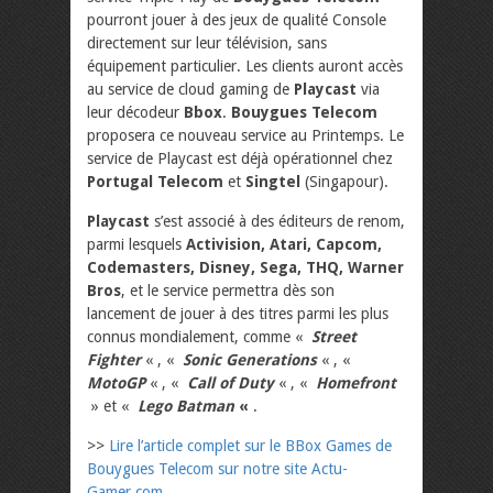
pourront jouer à des jeux de qualité Console
directement sur leur télévision, sans
équipement particulier. Les clients auront accès
au service de cloud gaming de
Playcast
via
leur décodeur
Bbox
.
Bouygues Telecom
proposera ce nouveau service au Printemps. Le
service de Playcast est déjà opérationnel chez
Portugal Telecom
et
Singtel
(Singapour).
Playcast
s’est associé à des éditeurs de renom,
parmi lesquels
Activision, Atari, Capcom,
Codemasters, Disney, Sega, THQ, Warner
Bros
, et le service permettra dès son
lancement de jouer à des titres parmi les plus
connus mondialement, comme «
Street
Fighter
« , «
Sonic Generations
« , «
MotoGP
« , «
Call of Duty
« , «
Homefront
» et «
Lego Batman
«
.
>>
Lire l’article complet sur le BBox Games de
Bouygues Telecom sur notre site Actu-
Gamer.com
.