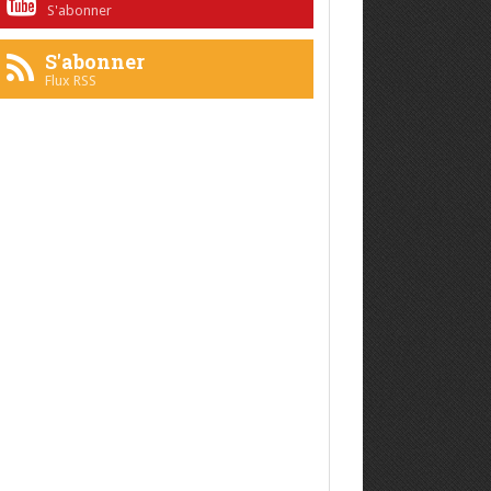
S'abonner
S'abonner
Flux RSS