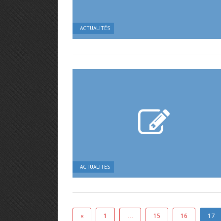
ACTUALITÉS
ACTUALITÉS
«
1
…
15
16
17