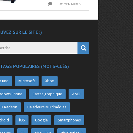
0 COMMENTAIRES
UVEZ SUR LE SITE :)
 TAGS POPULAIRES (MOTS-CLÉS)
a une
Microsoft
Xbox
ndows Phone
Cartes graphique
AMD
D Radeon
Baladeurs Multimédias
droid
iOS
Google
Smartphones