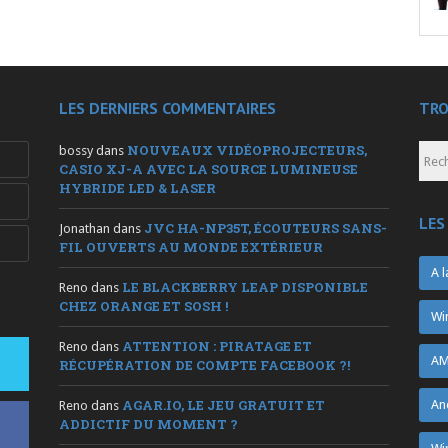
LES DERNIERS COMMENTAIRES
TRO
NOUVEAUX VIDÉOPROJECTEURS,
bossy
dans
CASIO XJ-A AVEC LA SOURCE LUMINEUSE
HYBRIDE LED & LASER
LES
JVC HA-NP35T, ÉCOUTEURS SANS-
Jonathan
dans
FIL OUVERTS AU MONDE EXTÉRIEUR
A l
LE BLACKBERRY LEAP DISPONIBLE
Reno
dans
CHEZ ORANGE ET SOSH !
Wi
ATTENTION : PIRATAGE ET
Reno
dans
AM
RÉCUPÉRATION DE COMPTE FACEBOOK ?!
AGAR.IO, LE JEU GRATUIT ET
An
Reno
dans
ADDICTIF DU MOMENT ?