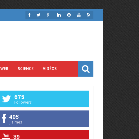
 WEB
SCIENCE
VIDÉOS
675
Followers
405
J'aimes
39