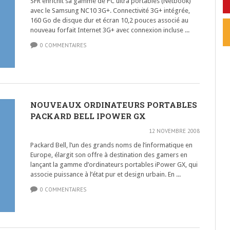
SFR enrichit sa gamme de PC ultra portables (Netbook)
avec le Samsung NC10 3G+. Connectivité 3G+ intégrée,
160 Go de disque dur et écran 10,2 pouces associé au
nouveau forfait Internet 3G+ avec connexion incluse ...
0 COMMENTAIRES
NOUVEAUX ORDINATEURS PORTABLES
PACKARD BELL IPOWER GX
12 NOVEMBRE 2008
Packard Bell, l’un des grands noms de l’informatique en
Europe, élargit son offre à destination des gamers en
lançant la gamme d’ordinateurs portables iPower GX, qui
associe puissance à l’état pur et design urbain. En ...
0 COMMENTAIRES