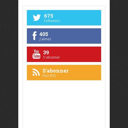
675
Followers
405
J'aimes
39
S'abonner
S'abonner
Flux RSS