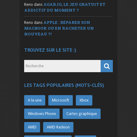
AGAR.IO, LE JEU GRATUIT ET
Reno
dans
ADDICTIF DU MOMENT ?
APPLE : RÉPARER SON
Reno
dans
MACBOOK OU EN RACHETER UN
NOUVEAU ?!
TROUVEZ SUR LE SITE :)
LES TAGS POPULAIRES (MOTS-CLÉS)
A la une
Microsoft
Xbox
Windows Phone
Cartes graphique
AMD
AMD Radeon