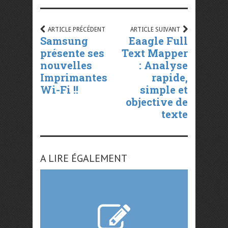
ARTICLE PRÉCÉDENT
ARTICLE SUIVANT
Samsung
Eaagle Full
présente ses
Text Mapper
nouvelles
: Analyse
Imprimantes
rapide,
Wi-Fi !!
simple et
objective de
texte
A LIRE ÉGALEMENT