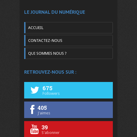
LE JOURNAL DU NUMÉRIQUE
ACCUEIL
CONTACTEZ-NOUS
QUI SOMMES NOUS ?
RETROUVEZ-NOUS SUR :
675
Followers
405
J'aimes
39
S'abonner