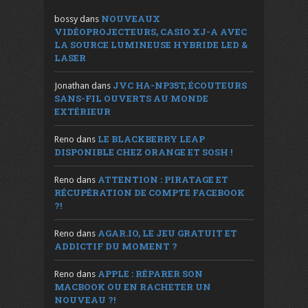
NOUVEAUX
bossy
dans
VIDÉOPROJECTEURS, CASIO XJ-A AVEC
LA SOURCE LUMINEUSE HYBRIDE LED &
LASER
JVC HA-NP35T, ÉCOUTEURS
Jonathan
dans
SANS-FIL OUVERTS AU MONDE
EXTÉRIEUR
LE BLACKBERRY LEAP
Reno
dans
DISPONIBLE CHEZ ORANGE ET SOSH !
ATTENTION : PIRATAGE ET
Reno
dans
RÉCUPÉRATION DE COMPTE FACEBOOK
?!
AGAR.IO, LE JEU GRATUIT ET
Reno
dans
ADDICTIF DU MOMENT ?
APPLE : RÉPARER SON
Reno
dans
MACBOOK OU EN RACHETER UN
NOUVEAU ?!