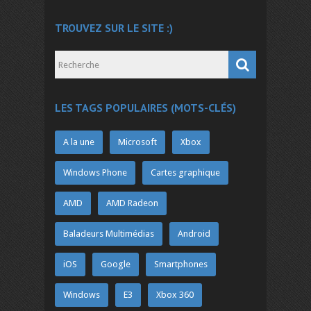
TROUVEZ SUR LE SITE :)
LES TAGS POPULAIRES (MOTS-CLÉS)
A la une
Microsoft
Xbox
Windows Phone
Cartes graphique
AMD
AMD Radeon
Baladeurs Multimédias
Android
iOS
Google
Smartphones
Windows
E3
Xbox 360