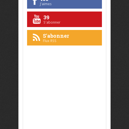
J'aimes
39
S'abonner
S'abonner
Flux RSS