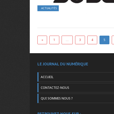
ACTUALITÉS
«
1
…
3
4
5
LE JOURNAL DU NUMÉRIQUE
ACCUEIL
CONTACTEZ-NOUS
QUI SOMMES NOUS ?
RETROUVEZ-NOUS SUR :