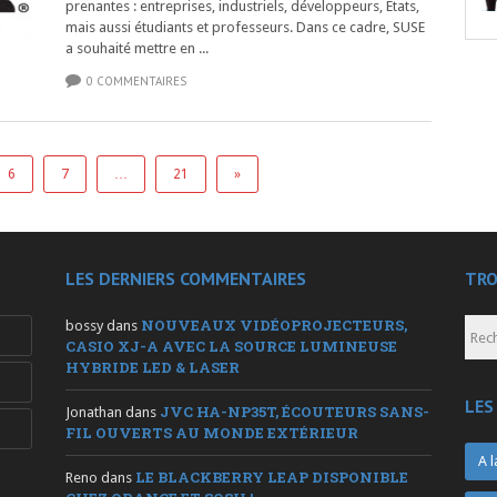
prenantes : entreprises, industriels, développeurs, États,
mais aussi étudiants et professeurs. Dans ce cadre, SUSE
a souhaité mettre en ...
0 COMMENTAIRES
6
7
…
21
»
LES DERNIERS COMMENTAIRES
TRO
NOUVEAUX VIDÉOPROJECTEURS,
bossy
dans
CASIO XJ-A AVEC LA SOURCE LUMINEUSE
HYBRIDE LED & LASER
LES
JVC HA-NP35T, ÉCOUTEURS SANS-
Jonathan
dans
FIL OUVERTS AU MONDE EXTÉRIEUR
A l
LE BLACKBERRY LEAP DISPONIBLE
Reno
dans