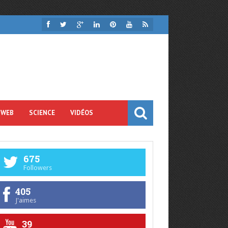
 WEB
SCIENCE
VIDÉOS
675
Followers
405
J'aimes
39