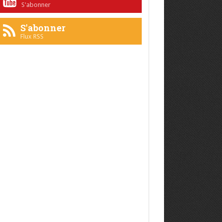
S'abonner
S'abonner
Flux RSS