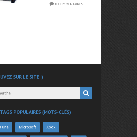
0 COMMENTAIRES
UVEZ SUR LE SITE :)
 TAGS POPULAIRES (MOTS-CLÉS)
a une
Microsoft
Xbox