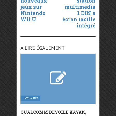
nouveaux
station
jeux sur
multimédia
Nintendo
1 DIN à
Wii U
écran tactile
intégré
A LIRE ÉGALEMENT
ACTUALITÉS
QUALCOMM DÉVOILE KAYAK,