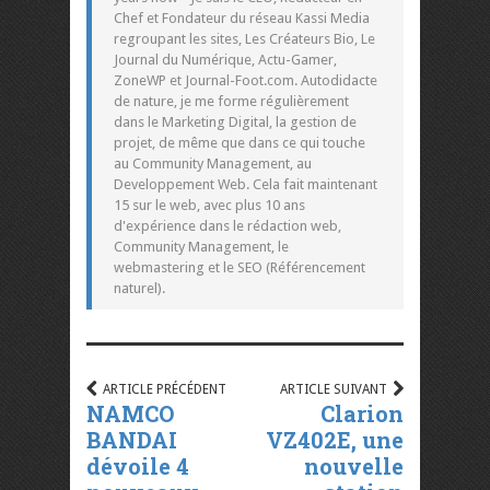
Chef et Fondateur du réseau Kassi Media
regroupant les sites, Les Créateurs Bio, Le
Journal du Numérique, Actu-Gamer,
ZoneWP et Journal-Foot.com. Autodidacte
de nature, je me forme régulièrement
dans le Marketing Digital, la gestion de
projet, de même que dans ce qui touche
au Community Management, au
Developpement Web. Cela fait maintenant
15 sur le web, avec plus 10 ans
d'expérience dans le rédaction web,
Community Management, le
webmastering et le SEO (Référencement
naturel).
ARTICLE PRÉCÉDENT
ARTICLE SUIVANT
NAMCO
Clarion
BANDAI
VZ402E, une
dévoile 4
nouvelle