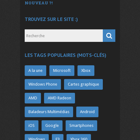
NOUVEAU ?!
TROUVEZ SUR LE SITE :)
LES TAGS POPULAIRES (MOTS-CLÉS)
A la une
Microsoft
Xbox
Windows Phone
Cartes graphique
AMD
AMD Radeon
Baladeurs Multimédias
Android
iOS
Google
Smartphones
Windows
E3
Xbox 360