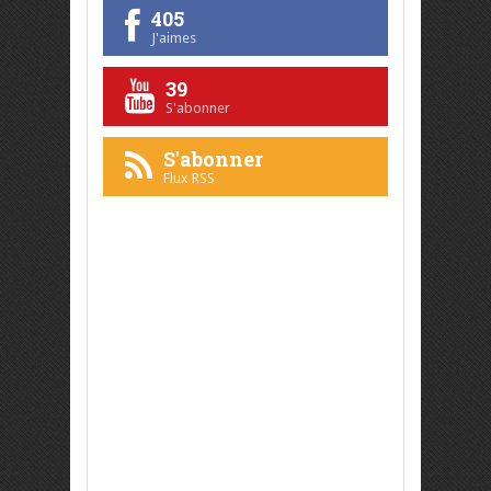
405
J'aimes
39
S'abonner
S'abonner
Flux RSS