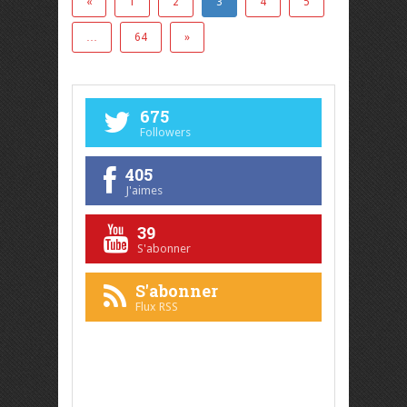
«
1
2
3
4
5
…
64
»
675
Followers
405
J'aimes
39
S'abonner
S'abonner
Flux RSS