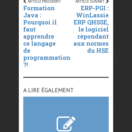
ARTICLE PRÉCÉDENT
ARTICLE SUIVANT
Formation
ERP-PGI :
Java :
WinLassie
Pourquoi il
ERP QHSSE,
faut
le logiciel
apprendre
répondant
ce langage
aux normes
de
du HSE
programmation
?!
A LIRE ÉGALEMENT