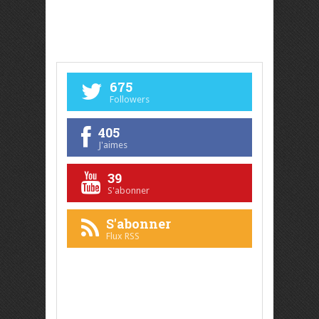
675
Followers
405
J'aimes
39
S'abonner
S'abonner
Flux RSS