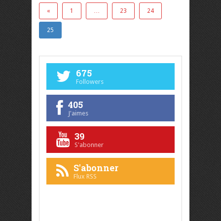
«
1
…
23
24
25
675
Followers
405
J'aimes
39
S'abonner
S'abonner
Flux RSS