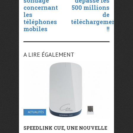
sondage
dépasse les
concernant
500 millions
les
de
téléphones
téléchargements
mobiles
!!
A LIRE ÉGALEMENT
ACTUALITÉS
SPEEDLINK CUE, UNE NOUVELLE