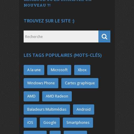
NOUVEAU ?!
TROUVEZ SUR LE SITE :)
LES TAGS POPULAIRES (MOTS-CLÉS)
A la une
Microsoft
Xbox
Windows Phone
Cartes graphique
AMD
AMD Radeon
Baladeurs Multimédias
Android
iOS
Google
Smartphones