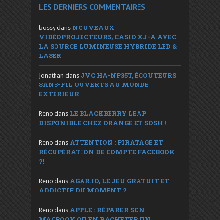
LES DERNIERS COMMENTAIRES
NOUVEAUX
bossy
dans
VIDÉOPROJECTEURS, CASIO XJ-A AVEC
LA SOURCE LUMINEUSE HYBRIDE LED &
LASER
JVC HA-NP35T, ÉCOUTEURS
Jonathan
dans
SANS-FIL OUVERTS AU MONDE
EXTÉRIEUR
LE BLACKBERRY LEAP
Reno
dans
DISPONIBLE CHEZ ORANGE ET SOSH !
ATTENTION : PIRATAGE ET
Reno
dans
RÉCUPÉRATION DE COMPTE FACEBOOK
?!
AGAR.IO, LE JEU GRATUIT ET
Reno
dans
ADDICTIF DU MOMENT ?
APPLE : RÉPARER SON
Reno
dans
MACBOOK OU EN RACHETER UN