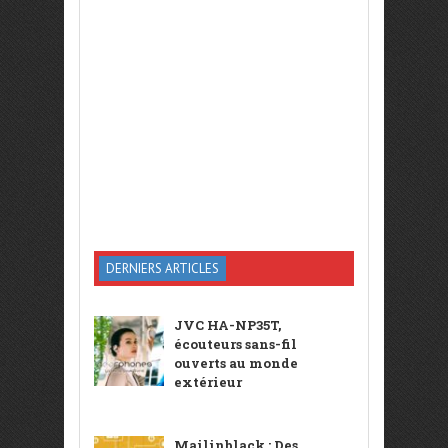
DERNIERS ARTICLES
JVC HA-NP35T,
écouteurs sans-fil
ouverts au monde
extérieur
Mailinblack : Des