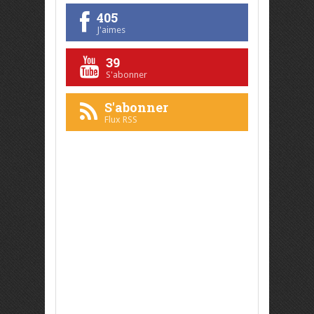
405
J'aimes
39
S'abonner
S'abonner
Flux RSS