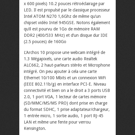
x 600 pixels) 10.2 pouces rétroéclairage par
LED. Il est propulsé par le classique processeur
Intel ATOM N270 1,6Ghz de même qu’un
chipset vidéo Intel 945GSE. Notons également
qu’il est pourvu de 1Go de mémoire RAM
DDR2 (400/533 MHz) et d’un disque dur IDE
(2.5 pouces) de 160Go
L’Archos 10 propose une webcam intégré de
1.3 Mégapixels, une carte audio Realtek
ALC662, 2 haut-parleurs stéréo et Microphone
intégré. On peu ajouter à cela une carte
Ethernet 10/100 Mbits et un connexion WiFi
(IEEE 802.11b/g) en interface PCI-E. Niveau
connectivité et bien on a le droit a 3 ports USB
2.0, 1 port VGA, 1 lecteur de cartes mémoire
(SD/MMC/MS/MS PRO) dont prise en charge
du format SDHC, 1 prise adaptateur/chargeur,
1 entrée micro, 1 sortie audio, 1 port RJ-45
LAN et même une fente pour verrou
Kensington.