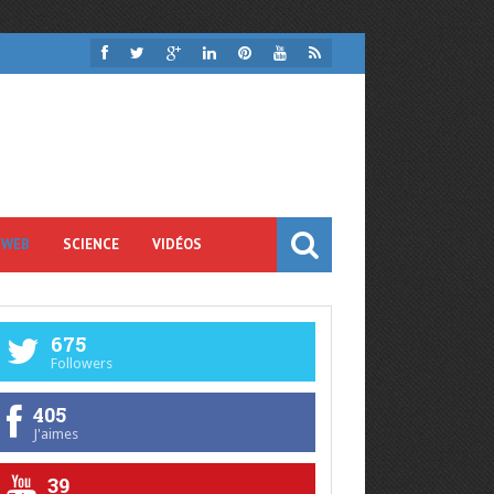
 WEB
SCIENCE
VIDÉOS
675
Followers
405
J'aimes
39