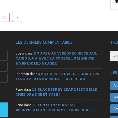
56
»
LES DERNIERS COMMENTAIRES
TRO
NOUVEAUX VIDÉOPROJECTEURS,
bossy
dans
CASIO XJ-A AVEC LA SOURCE LUMINEUSE
HYBRIDE LED & LASER
LES
JVC HA-NP35T, ÉCOUTEURS SANS-
Jonathan
dans
FIL OUVERTS AU MONDE EXTÉRIEUR
A l
LE BLACKBERRY LEAP DISPONIBLE
Reno
dans
CHEZ ORANGE ET SOSH !
Wi
ATTENTION : PIRATAGE ET
Reno
dans
AM
RÉCUPÉRATION DE COMPTE FACEBOOK ?!