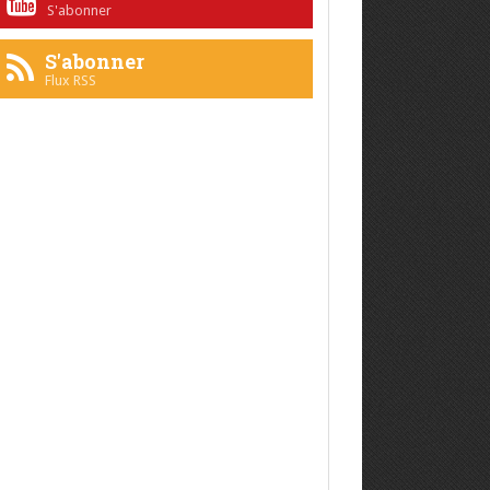
S'abonner
S'abonner
Flux RSS