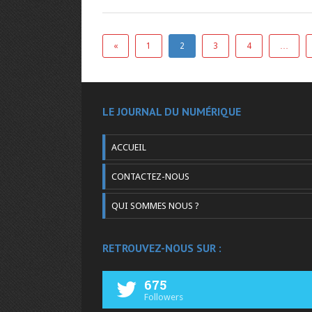
«
1
2
3
4
…
LE JOURNAL DU NUMÉRIQUE
ACCUEIL
CONTACTEZ-NOUS
QUI SOMMES NOUS ?
RETROUVEZ-NOUS SUR :
675
Followers