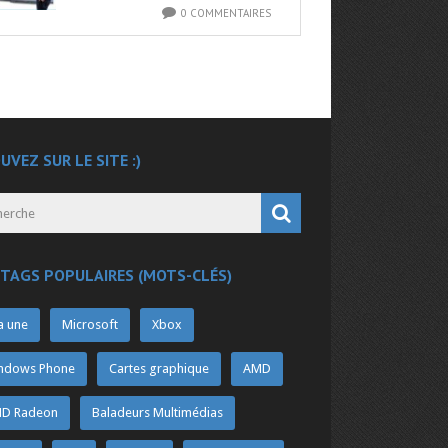
0 COMMENTAIRES
UVEZ SUR LE SITE :)
 TAGS POPULAIRES (MOTS-CLÉS)
a une
Microsoft
Xbox
ndows Phone
Cartes graphique
AMD
D Radeon
Baladeurs Multimédias