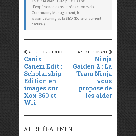
15 sur le web, avec plus 10 ans
d'expérience dans le rédaction web,
Community Management, le
webmastering et le SEO (Référencement
naturel).
ARTICLE PRÉCÉDENT
ARTICLE SUIVANT
Canis
Ninja
Canem Edit :
Gaiden 2 : La
Scholarship
Team Ninja
Edition en
vous
images sur
propose de
Xox 360 et
les aider
Wii
A LIRE ÉGALEMENT