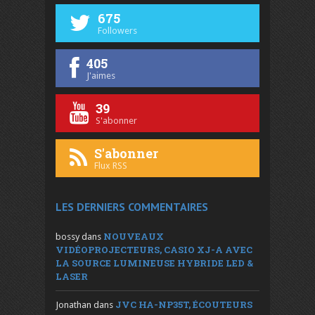
675
Followers
405
J'aimes
39
S'abonner
S'abonner
Flux RSS
LES DERNIERS COMMENTAIRES
NOUVEAUX
bossy
dans
VIDÉOPROJECTEURS, CASIO XJ-A AVEC
LA SOURCE LUMINEUSE HYBRIDE LED &
LASER
JVC HA-NP35T, ÉCOUTEURS
Jonathan
dans