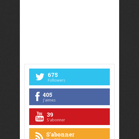
675
Followers
405
J'aimes
39
S'abonner
S'abonner