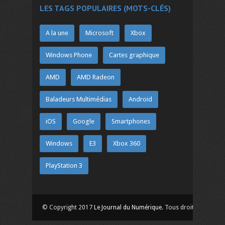
LES TAGS POPULAIRES (MOTS-CLÉS)
A la une
Microsoft
Xbox
Windows Phone
Cartes graphique
AMD
AMD Radeon
Baladeurs Multimédias
Android
iOS
Google
Smartphones
Windows
E3
Xbox 360
PlayStation 3
© Copyright 2017
Le Journal du Numérique
. Tous droits réservés.