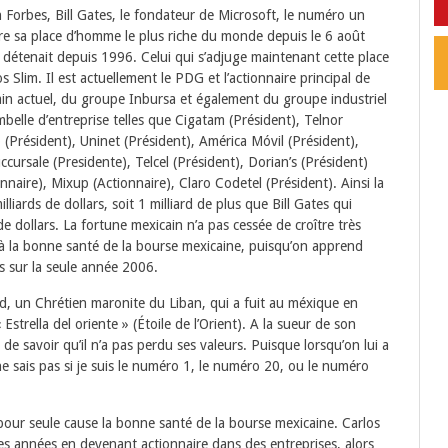
Forbes, Bill Gates, le fondateur de Microsoft, le numéro un
dre sa place d’homme le plus riche du monde depuis le 6 août
 détenait depuis 1996. Celui qui s’adjuge maintenant cette place
 Slim. Il est actuellement le PDG et l’actionnaire principal de
in actuel, du groupe Inbursa et également du groupe industriel
elle d’entreprise telles que Cigatam (Président), Telnor
(Président), Uninet (Président), América Móvil (Président),
cursale (Presidente), Telcel (Président), Dorian’s (Président)
onnaire), Mixup (Actionnaire), Claro Codetel (Président).
Ainsi la
liards de dollars, soit 1 milliard de plus que Bill Gates qui
 dollars. La fortune mexicain n’a pas cessée de croître très
 la bonne santé de la bourse mexicaine, puisqu’on apprend
rs sur la seule année 2006.
dad, un Chrétien maronite du Liban, qui a fuit au méxique en
trella del oriente » (Étoile de l’Orient). A la sueur de son
 de savoir qu’il n’a pas perdu ses valeurs. Puisque lorsqu’on lui a
 ne sais pas si je suis le numéro 1, le numéro 20, ou le numéro
our seule cause la bonne santé de la bourse mexicaine. Carlos
res années en devenant actionnaire dans des entreprises, alors