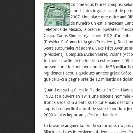
Comme vous l’aurez compris, selon 
mondial des logiciels vient de per
2007. Une place que notre ami Bill
de numéro un est le mexicain Carlos
Teléfonos de Mexico, le premier opérateur mexica
Carso. Carlos Slim est également PDG d’une ribamb
(Président), Comertel Argos (Président), Red Uno 
Sears succursale(Président), Saks Fifth Avenue suc
(Président), Compusa (Actionnaire), Volaris (Acti
fortune actuelle de Carlos Slim est estimée à 59 mil
possède une fortune personnelle de 58 milliards de
rapidement depuis quelques années grâce Grâce à
que celui-ci a gagné près de 12 milliards de dolla
Quand on sait qu’il est le fils de Julián Slim Had
1902 et a ouvert en 1911 une épicerie nommée « Es
front Carlos Slim a batti sa fortune mais c’est bon
appris la nouvelle il a tout de suite répondu « Je
2000 le plus important, c’est ma famille ».
La brusque augmentation de sa fortune, n’a pas p
Slim investi très intensivement depuis ses derniè