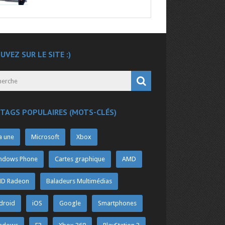
UVEZ SUR LE SITE :)
 TAGS POPULAIRES (MOTS-CLÉS)
a une
Microsoft
Xbox
ndows Phone
Cartes graphique
AMD
D Radeon
Baladeurs Multimédias
droid
iOS
Google
Smartphones