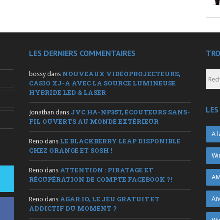
LES DERNIERS COMMENTAIRES
TRO
NOUVEAUX VIDÉOPROJECTEURS,
bossy
dans
CASIO XJ-A AVEC LA SOURCE LUMINEUSE
HYBRIDE LED & LASER
LES
JVC HA-NP35T, ÉCOUTEURS SANS-
Jonathan
dans
FIL OUVERTS AU MONDE EXTÉRIEUR
A l
LE BLACKBERRY LEAP DISPONIBLE
Reno
dans
CHEZ ORANGE ET SOSH !
Wi
ATTENTION : PIRATAGE ET
Reno
dans
AM
RÉCUPÉRATION DE COMPTE FACEBOOK ?!
AGAR.IO, LE JEU GRATUIT ET
An
Reno
dans
ADDICTIF DU MOMENT ?