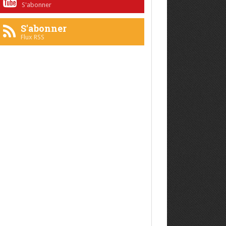
S'abonner
S'abonner
Flux RSS