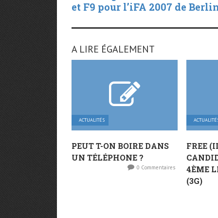
et F9 pour l’iFA 2007 de Berlin
A LIRE ÉGALEMENT
ACTUALITÉS
ACTUALITÉ
PEUT T-ON BOIRE DANS
FREE (
UN TÉLÉPHONE ?
CANDI
0 Commentaires
4ÈME L
(3G)