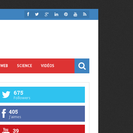
 WEB
SCIENCE
VIDÉOS
675
Followers
405
J'aimes
39